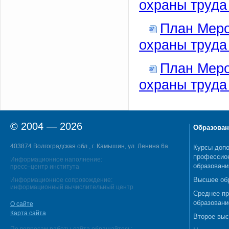
охраны труда 
План Меро
охраны труда 
План Меро
охраны труда 
© 2004 — 2026
Образован
403874 Волгоградская обл., г. Камышин, ул. Ленина 6а
Курсы допо
профессио
Информационное наполнение:
образовани
пресс–центр института
Высшее об
Информационное сопровождение:
информационный вычислительный центр
Среднее п
образовани
О сайте
Карта сайта
Второе выс