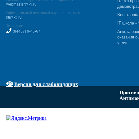
По вопросам работы сайта обращайтесь:
Центр пров
webmaster@kti.ru
демонстрац
Официальный почтовый адрес института:
Восстановл
kti@kti.ru
IT школа 
Телефон:
(84457) 9-45-67
Анкета оце
оказания о
услуг
Версия для слабовидящих
Противо
Антимон