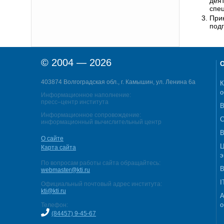
дея
спе
При
под
© 2004 — 2026
О
403874 Волгоградская обл., г. Камышин, ул. Ленина 6а
К
о
Информационное наполнение:
пресс–центр института
В
Информационное сопровождение:
С
информационный вычислительный центр
В
О сайте
Ц
Карта сайта
э
По вопросам работы сайта обращайтесь:
В
webmaster@kti.ru
I
Официальный почтовый адрес института:
kti@kti.ru
А
о
Телефон:
(84457) 9-45-67