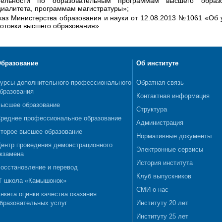
тельности по образовательным программам высшего образ
циалитета, программам магистратуры»;
каз Министерства образования и науки от 12.08.2013 №1061 «Об
готовки высшего образования».
бразование
Об институте
урсы дополнительного профессионального
Обратная связь
бразования
Контактная информация
ысшее образование
Структура
реднее профессиональное образование
Администрация
торое высшее образование
Нормативные документы
ентр проведения демонстрационного
Электронные сервисы
кзамена
История института
осстановление и перевод
Клуб выпускников
T школа «Камышонок»
СМИ о нас
нкета оценки качества оказания
бразовательных услуг
Институту 20 лет
Институту 25 лет