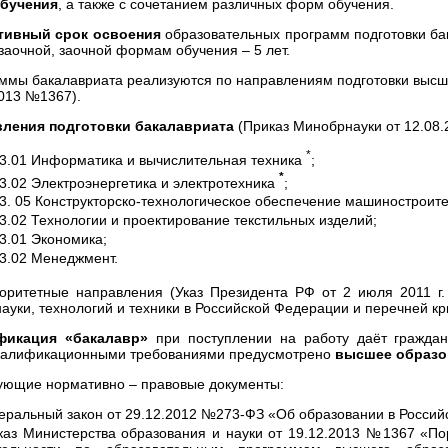
бучения
, а также с сочетанием различных форм обучения.
тивный срок освоения
образовательных программ подготовки бак
 заочной, заочной формам обучения – 5 лет.
ммы бакалавриата реализуются по направлениям подготовки высше
2013 №1367).
ления подготовки бакалавриата
(Приказ Минобрнауки от 12.08.
*
03.01 Информатика и вычислительная техника
;
*
3.02 Электроэнергетика и электротехника
;
3. 05 Конструкторско-технологическое обеспечение машиностроите
3.02 Технологии и проектирование текстильных изделий;
3.01 Экономика;
03.02 Менеджмент.
оритетные направления (Указ Президента РФ от 2 июля 2011 г
науки, технологий и техники в Российской Федерации и перечней кр
фикация «бакалавр»
при поступлении на работу даёт граждан
квалификационными требованиями предусмотрено
высшее образо
ующие нормативно – правовые документы:
еральный закон от 29.12.2012 №273-ФЗ «Об образовании в Россий
каз Министерства образования и науки от 19.12.2013 №1367 «По