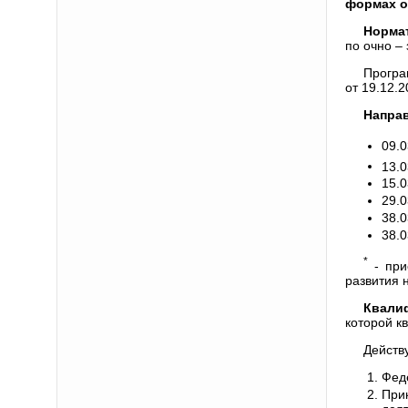
формах о
Норма
по очно –
Програ
от 19.12.
Направ
09.
13.0
15.0
29.0
38.0
38.
*
- при
развития 
Квали
которой 
Действ
Фед
При