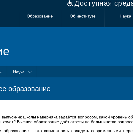
Доступная сред
Образование
Об институте
Наука
ие
Наука
е образование
 выпускник школы наверняка задаётся вопросом, какой уровень обр
н хочет? Высшее образование даёт ответы на большинство вопрос
 образование – это возможность овладеть современными пере