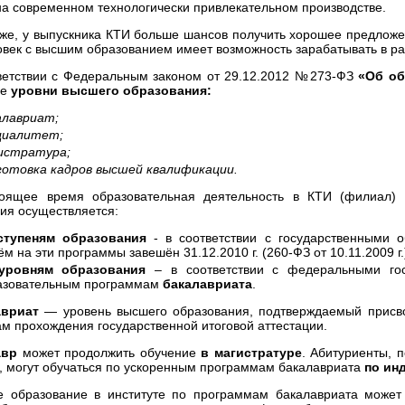
на современном технологически привлекательном производстве.
 же, у выпускника КТИ больше шансов получить хорошее предложе
овек с высшим образованием имеет возможность зарабатывать в раз
ветствии с Федеральным законом от 29.12.2012 №273-ФЗ
«Об об
ие
уровни высшего образования:
алавриат;
циалитет;
истратура;
готовка кадров высшей квалификации.
оящее время образовательная деятельность в КТИ (филиал)
ия осуществляется:
ступеням образования
- в соответствии с государственными 
м на эти программы завешён 31.12.2010 г. (260-ФЗ от 10.11.2009 г.
уровням образования
– в соответствии с федеральными гос
азовательным программам
бакалавриата
.
авриат
— уровень высшего образования, подтверждаемый присв
ам прохождения государственной итоговой аттестации.
авр
может продолжить обучение
в магистратуре
. Абитуриенты, 
, могут обучаться по ускоренным программам бакалавриата
по ин
 образование в институте по программам бакалавриата може