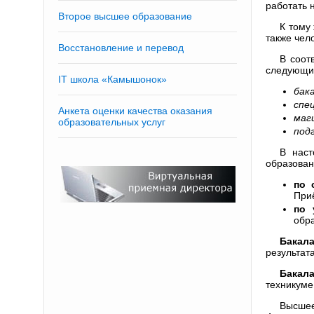
работать 
Второе высшее образование
К тому
также чел
Восстановление и перевод
В соот
следующ
IT школа «Камышонок»
бак
спе
Анкета оценки качества оказания
маг
образовательных услуг
под
В наст
образован
по 
Приё
по 
обр
Бакал
результат
Бакал
техникуме
Высшее