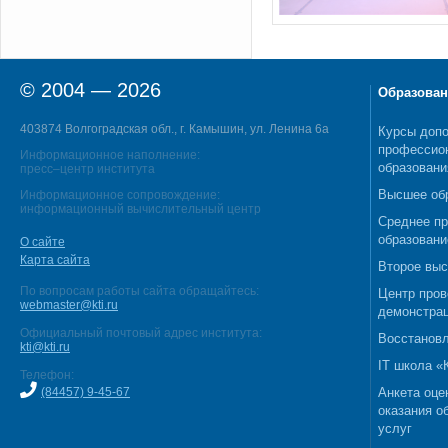
© 2004 — 2026
Образован
403874 Волгоградская обл., г. Камышин, ул. Ленина 6а
Курсы допо
профессио
Информационное наполнение:
образовани
пресс–центр института
Высшее об
Информационное сопровождение:
информационный вычислительный центр
Среднее п
образовани
О сайте
Карта сайта
Второе выс
По вопросам работы сайта обращайтесь:
Центр пров
webmaster@kti.ru
демонстрац
Официальный почтовый адрес института:
Восстановл
kti@kti.ru
IT школа 
Телефон:
(84457) 9-45-67
Анкета оце
оказания о
услуг