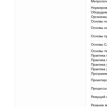
Метрологи
Нормирова
Оборудов
Организац
Основы на
Основы н
Основы п
Основы 
Основы т
Практика
Практика 
Практика 
Практика 
Программ
Проектир
Процессы
Режущий 
Резание 