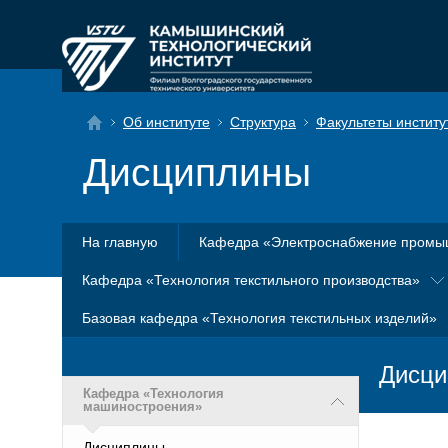
Об институте
Структура
Факультеты институ
Дисциплины
На главную
Кафедра «Электроснабжение промы
Кафедра «Технология текстильного производства»
Базовая кафедра «Технология текстильных изделий»
Дисци
Кафедра «Технология
машиностроения»
Дисциплины