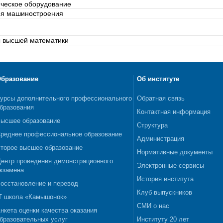
ическое оборудование
ия машиностроения
 высшей математики
бразование
Об институте
урсы дополнительного профессионального
Обратная связь
бразования
Контактная информация
ысшее образование
Структура
реднее профессиональное образование
Администрация
торое высшее образование
Нормативные документы
ентр проведения демонстрационного
Электронные сервисы
кзамена
История института
осстановление и перевод
Клуб выпускников
T школа «Камышонок»
СМИ о нас
нкета оценки качества оказания
бразовательных услуг
Институту 20 лет