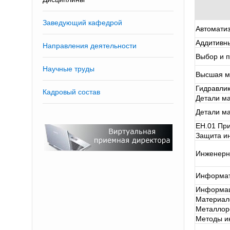
Заведующий кафедрой
Автомати
Аддитивн
Направления деятельности
Выбор и п
Научные труды
Высшая м
Гидравли
Кадровый состав
Детали м
Детали м
ЕН.01 Пр
Защита ин
Инженерн
Информат
Информац
Материал
Металлор
Методы и