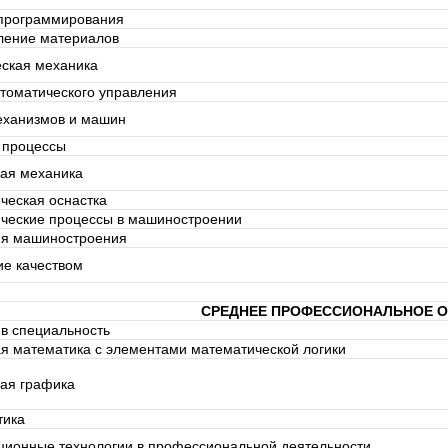
программирования
ление материалов
еская механика
томатического управления
еханизмов и машин
 процессы
кая механика
ческая оснастка
ические процессы в машиностроении
ия машиностроения
ие качеством
СРЕДНЕЕ ПРОФЕССИОНАЛЬНОЕ 
в специальность
я математика с элементами математической логики
ая графика
ика
ионные технологии в профессиональной деятельности