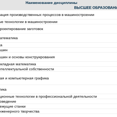
Наименование дисциплины
ВЫСШЕЕ ОБРАЗОВАН
зация производственных процессов в машиностроении
ые технологии в машиностроении
роектирование заготовок
атематика
ка
ашин
ашин и основы конструирования
икладная математика
теллектуальной собственности
ая и компьютерная графика
ика
ионные технологии в профессиональной деятельности
оведение
ежущие станки
нженерного творчества