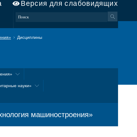
а
Версия для слабовидящих
ения»
Дисциплины
оения»
итарные науки»
хнология машиностроения»