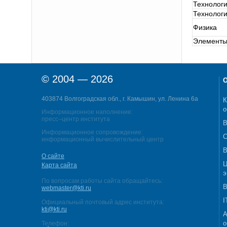
Технолог
Технолог
Физика
Элементы
© 2004 — 2026
О
403874 Волгоградская обл., г. Камышин, ул. Ленина 6а
К
о
Информационное наполнение:
пресс–центр института
В
Информационное сопровождение:
С
информационный вычислительный центр
В
О сайте
Ц
Карта сайта
э
По вопросам работы сайта обращайтесь:
В
webmaster@kti.ru
I
Официальный почтовый адрес института:
kti@kti.ru
А
о
Телефон: