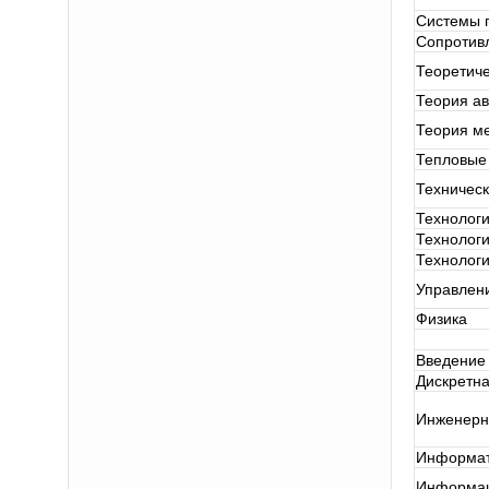
Системы 
Сопротив
Теоретич
Теория ав
Теория м
Тепловые
Техничес
Технологи
Технолог
Технолог
Управлен
Физика
Введение 
Дискретна
Инженерн
Информат
Информац