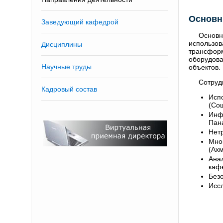
Основн
Заведующий кафедрой
Основ
использо
Дисциплины
трансформ
оборудов
Научные труды
объектов.
Сотруд
Кадровый состав
Исп
(Сош
Инф
Пана
Нетр
Мно
(Ахм
Анал
каф
Без
Иссл