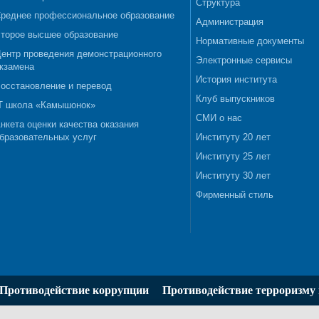
Структура
реднее профессиональное образование
Администрация
торое высшее образование
Нормативные документы
ентр проведения демонстрационного
Электронные сервисы
кзамена
История института
осстановление и перевод
Клуб выпускников
T школа «Камышонок»
СМИ о нас
нкета оценки качества оказания
бразовательных услуг
Институту 20 лет
Институту 25 лет
Институту 30 лет
Фирменный стиль
Противодействие коррупции
Противодействие терроризму 