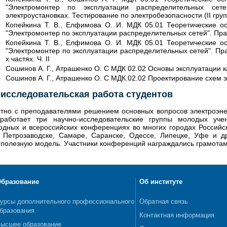
"Электромонтер по эксплуатации распределительных сет
электроустановках. Тестирование по электробезопасности (II груп
Копейкина Т. В., Елфимова О. И. МДК 05.01 Теоретические о
"Электромонтер по эксплуатации распределительных сетей". Практ
Копейкина Т. В., Елфимова О. И. МДК 05.01 Теоретические о
"Электромонтер по эксплуатации распределительных сетей". Пра
х частях. Ч. II
Сошинов А. Г., Атрашенко О. С МДК 02.02 Основы эксплуатации
Сошинов А. Г., Атрашенко О. С МДК.02.02 Проектирование схем 
-исследовательская работа студентов
тно с преподавателями решением основных вопросов электроэнер
работает три научно-исследовательские группы молодых уч
дных и всероссийских конференциях во многих городах Российск
 Петрозаводске, Самаре, Саранске, Одессе, Липецке, Уфе и д
 полезную модель. Участники конференций награждались грамота
бразование
Об институте
урсы дополнительного профессионального
Обратная связь
бразования
Контактная информация
ысшее образование