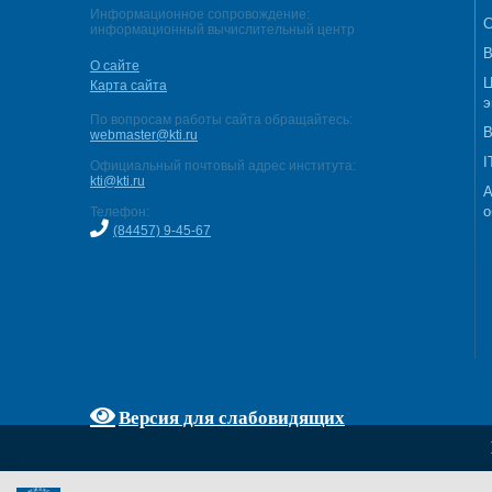
Информационное сопровождение:
С
информационный вычислительный центр
В
О сайте
Ц
Карта сайта
э
По вопросам работы сайта обращайтесь:
В
webmaster@kti.ru
I
Официальный почтовый адрес института:
kti@kti.ru
А
о
Телефон:
(84457) 9-45-67
Версия для слабовидящих