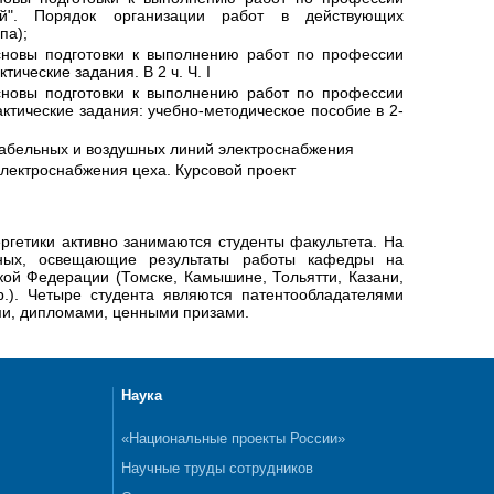
ей". Порядок организации работ в действующих
па);
сновы подготовки к выполнению работ по профессии
ические задания. В 2 ч. Ч. I
сновы подготовки к выполнению работ по профессии
ктические задания: учебно-методическое пособие в 2-
 кабельных и воздушных линий электроснабжения
электроснабжения цеха. Курсовой проект
гетики активно занимаются студенты факультета. На
еных, освещающие результаты работы кафедры на
ой Федерации (Томске, Камышине, Тольятти, Казани,
р.). Четыре студента являются патентообладателями
ми, дипломами, ценными призами.
Наука
«Национальные проекты России»
Научные труды сотрудников