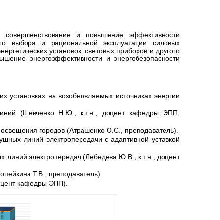
: совершенствование и повышение эффективности
ого выбора и рациональной эксплуатации силовых
нергетических установок, световых приборов и другого
вышение энергоэффективности и энергобезопасности
их установках на возобновляемых источниках энергии
ний (Шевченко Н.Ю., к.т.н., доцент кафедры ЭПП,
 освещения городов (Атрашенко О.С., преподаватель).
шных линий электропередачи с адаптивной уставкой
линий электропередач (Лебедева Ю.В., к.т.н., доцент
пейкина Т.В., преподаватель).
доцент кафедры ЭПП).