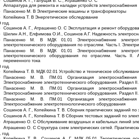
Сошинов А. Г., Галущак В. С., Атрашенко О. С
Аппаратура для ремонта и наладки устройств электроснабжения
Панасенко М. В Электрические машины и трансформаторы
Копейкина Т. В Энергетическое обследование
 год.
Сошинов А. Г., Атрашенко О. С Эксплуатация и ремонт оборудов
Шилин А.Н., Елфимова О.И., Сошинов А.Г. Надежность электрос
Панасенко М. В МДК 01.01 Электроснабжение электротех
электротехнического оборудования по отраслям. Часть I. Элект
Панасенко М. В МДК 01.01 Электроснабжение электротех
электротехнического оборудования по отраслям. Часть II
переменного тока
 год.
Копейкина Т. В. МДК 02.01 Устройство и техническое обслуживан
Панасенко М. В. ПМ.01 Организация электроснабжения
Электроснабжение электротехнического оборудования. Раздел II.
Панасенко М. В. ПМ.01 Организация электроснабжения
Электроснабжение электротехнического оборудования. Раздел II.
Панасенко М. В. ПМ.01 Организация электроснабжения
Электроснабжение электротехнологического оборудования
Сошинов А. Г., Копейкина Т. В. Сборник практических заданий по
Сошинов А. Г., Копейкина Т. В Сборник тестовых заданий по элек
Атрашенко О. С Обслуживание воздушных и кабельных линий эл
Атрашенко О. С Структура схем электрических сетей. Практическ
 год.
Копейкина Т. В., Сошинов А. Г. МДК 05.01 Теоретические о