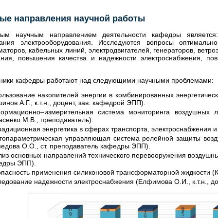
ые направления научной работы
ным научным направлением деятельности кафедры является
вания электрооборудования. Исследуются вопросы оптимальн
аторов, кабельных линий, электродвигателей, генераторов, ветроэ
ания, повышения качества и надежности электроснабжения, по
ники кафедры работают над следующими научными проблемами:
ользование накопителей энергии в комбинированных энергетическ
инов А.Г., к.т.н., доцент, зав. кафедрой ЭПП).
ормационно–измерительная система мониторинга воздушных ли
сенко М.В., преподаватель).
адиционная энергетика в сферах транспорта, электроснабжения и
гопараметрическая управляющая система релейной защиты возду
едова О.О., ст. преподаватель кафедры ЭПП).
из основных направлений технического перевооружения воздушных 
едры ЭПП).
опасность применения силиконовой трансформаторной жидкости (Ко
едование надежности электроснабжения (Елфимова О.И., к.т.н., 