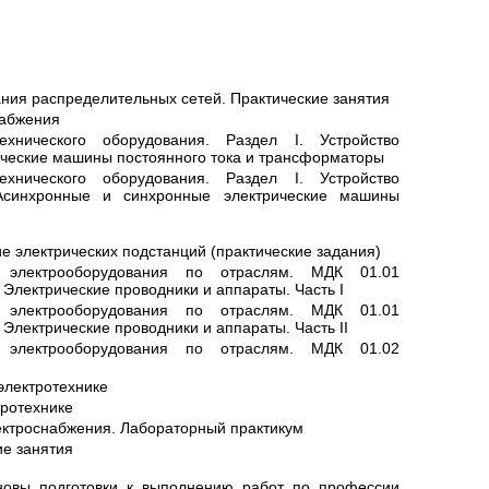
ания распределительных сетей. Практические занятия
набжения
нического оборудования. Раздел I. Устройство
рические машины постоянного тока и трансформаторы
нического оборудования. Раздел I. Устройство
. Асинхронные и синхронные электрические машины
ие электрических подстанций (практические задания)
 электрооборудования по отраслям. МДК 01.01
 Электрические проводники и аппараты. Часть I
 электрооборудования по отраслям. МДК 01.01
 Электрические проводники и аппараты. Часть II
 электрооборудования по отраслям. МДК 01.02
 электротехнике
тротехнике
ектроснабжения. Лабораторный практикум
ие занятия
сновы подготовки к выполнению работ по профессии