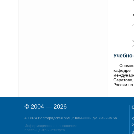
Учебно
Совмес
кафедре 
междунаро
Саратове,
России на
© 2004 — 2026
О
403874 Волгоградская обл., г. Камышин, ул. Ленина 6а
К
о
Информационное наполнение:
пресс–центр института
В