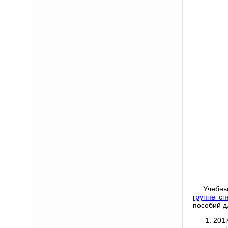
Учебны
группе сп
пособий д
2017