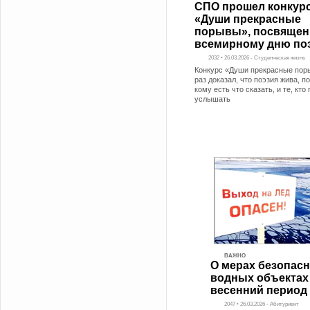
СПО прошел конкурс
«Души прекрасные
порывы», посвяще
всемирному дню по
2032 • 26.03.2026 - Студенческая жизнь
Конкурс «Души прекрасные по
раз доказал, что поэзия жива, по
кому есть что сказать, и те, кто 
услышать
ВАЖНО
О мерах безопасн
водных объектах
весенний период
2047 • 26.03.2026 - Абитуриент