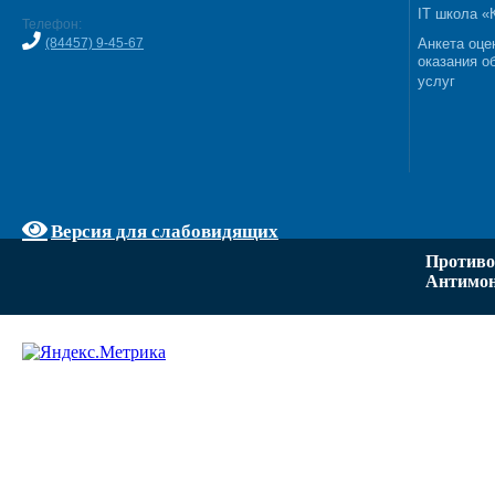
IT школа 
Телефон:
(84457) 9-45-67
Анкета оце
оказания о
услуг
Версия для слабовидящих
Противо
Антимон