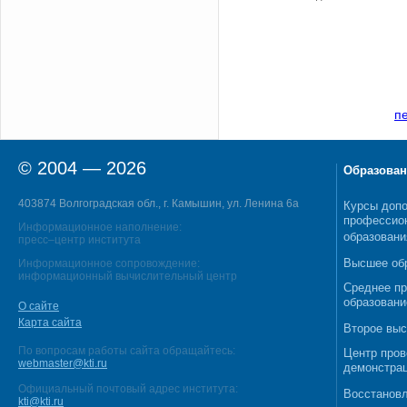
п
© 2004 — 2026
Образован
403874 Волгоградская обл., г. Камышин, ул. Ленина 6а
Курсы допо
профессио
Информационное наполнение:
образовани
пресс–центр института
Высшее об
Информационное сопровождение:
информационный вычислительный центр
Среднее п
образовани
О сайте
Карта сайта
Второе выс
По вопросам работы сайта обращайтесь:
Центр пров
webmaster@kti.ru
демонстрац
Официальный почтовый адрес института:
Восстановл
kti@kti.ru