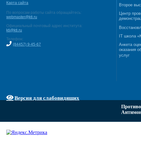
Карта сайта
Второе выс
По вопросам работы сайта обращайтесь:
Центр пров
webmaster@kti.ru
демонстрац
Официальный почтовый адрес института:
Восстановл
kti@kti.ru
IT школа 
Телефон:
(84457) 9-45-67
Анкета оце
оказания о
услуг
Версия для слабовидящих
Противо
Антимон