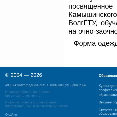
посвященно
Камышинского 
ВолгГТУ, обу
на очно-заочн
Форма одежд
© 2004 — 2026
Образован
403874 Волгоградская обл., г. Камышин, ул. Ленина 6а
Курсы допо
профессио
Информационное наполнение:
образовани
пресс–центр института
Высшее об
Информационное сопровождение:
информационный вычислительный центр
Среднее п
образовани
О сайте