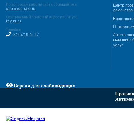
По вопросам работы сайта обращайтесь:
Центр пров
webmaster@kti.ru
демонстрац
Официальный почтовый адрес института:
Восстановл
kti@kti.ru
IT школа 
Телефон:
(84457) 9-45-67
Анкета оце
оказания о
услуг
Версия для слабовидящих
Противо
Антимон