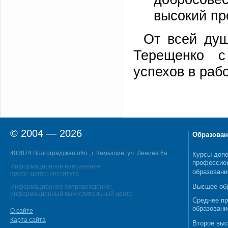
высокий п
От всей душ
Терещенко 
успехов в рабо
© 2004 — 2026
Образован
403874 Волгоградская обл., г. Камышин, ул. Ленина 6а
Курсы допо
профессио
Информационное наполнение:
образовани
пресс–центр института
Высшее об
Информационное сопровождение:
информационный вычислительный центр
Среднее п
образовани
О сайте
Карта сайта
Второе выс