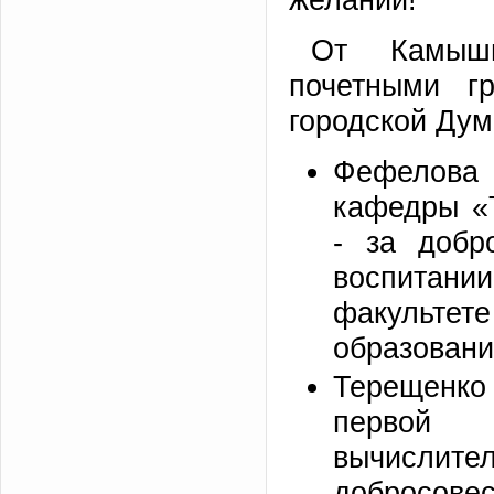
От Камышин
почетными г
городской Ду
Фефелова 
кафедры «Т
- за добр
воспитан
факульт
образовани
Терещенк
первой
вычислит
добросове