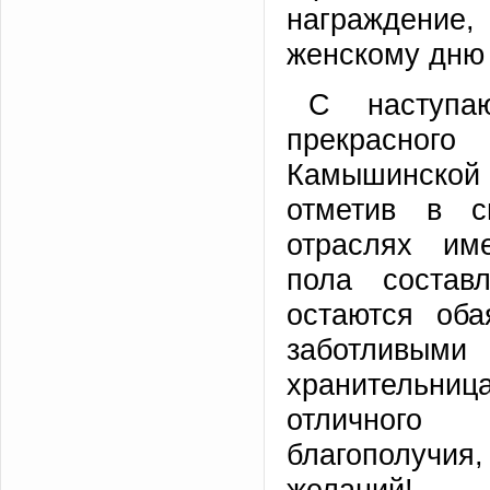
награждени
женскому дню 
С наступаю
прекрасног
Камышинской 
отметив в с
отраслях им
пола состав
остаются об
заботливым
хранительн
отличного 
благополучия
желаний!