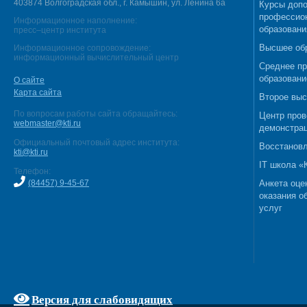
403874 Волгоградская обл., г. Камышин, ул. Ленина 6а
Курсы допо
профессио
Информационное наполнение:
образовани
пресс–центр института
Высшее об
Информационное сопровождение:
информационный вычислительный центр
Среднее п
образовани
О сайте
Карта сайта
Второе выс
По вопросам работы сайта обращайтесь:
Центр пров
webmaster@kti.ru
демонстрац
Официальный почтовый адрес института:
Восстановл
kti@kti.ru
IT школа 
Телефон:
(84457) 9-45-67
Анкета оце
оказания о
услуг
Версия для слабовидящих