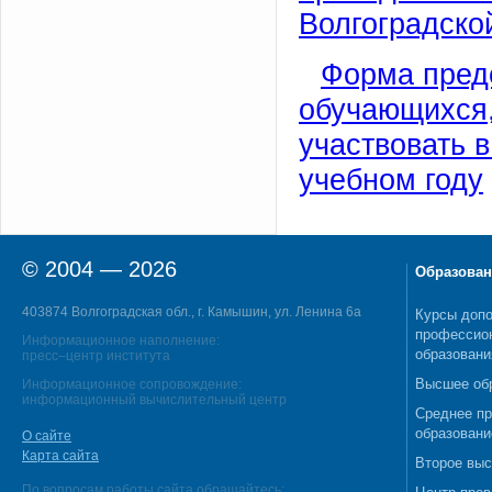
Волгоградско
Форма пред
обучающихся,
участвовать в
учебном году
© 2004 — 2026
Образован
403874 Волгоградская обл., г. Камышин, ул. Ленина 6а
Курсы допо
профессио
Информационное наполнение:
образовани
пресс–центр института
Высшее об
Информационное сопровождение:
информационный вычислительный центр
Среднее п
образовани
О сайте
Карта сайта
Второе выс
По вопросам работы сайта обращайтесь: