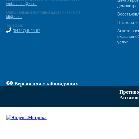
Центр пров
webmaster@kti.ru
демонстрац
Официальный почтовый адрес института:
Восстановл
kti@kti.ru
IT школа 
Телефон:
(84457) 9-45-67
Анкета оце
оказания о
услуг
Версия для слабовидящих
Противо
Антимон