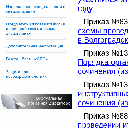
году
Направления, специальности и
специализации
Приказ №839
Предметно-цикловая комиссия
по общеобразовательным
схемы провед
дисциплинам
в Волгоградс
Дополнительная информация
Приказ №135
Газета «Вести ФСПО»
Порядка орга
сочинения (и
Защита прав
несовершеннолетних
Приказ №136
инструктивны
сочинения (и
Приказ №888
проведении и