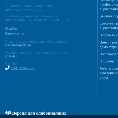
профессио
Информационное наполнение:
образовани
пресс–центр института
Высшее об
Информационное сопровождение:
информационный вычислительный центр
Среднее п
образовани
О сайте
Карта сайта
Второе выс
По вопросам работы сайта обращайтесь:
Центр пров
webmaster@kti.ru
демонстрац
Официальный почтовый адрес института:
Восстановл
kti@kti.ru
IT школа 
Телефон:
(84457) 9-45-67
Анкета оце
оказания о
услуг
Версия для слабовидящих