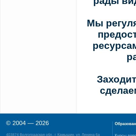
рады вид
Мы регул
предос
ресурсам
р
Заходит
сделае
© 2004 — 2026
Образован
403874 Волгоградская обл., г. Камышин, ул. Ленина 6а
Курсы допо