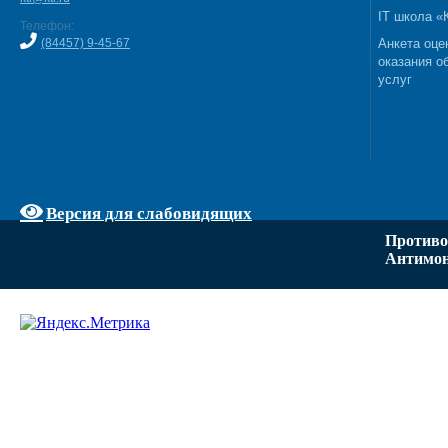
IT школа 
Телефон:
(84457) 9-45-67
Анкета оце
оказания о
услуг
Версия для слабовидящих
Противо
Антимон