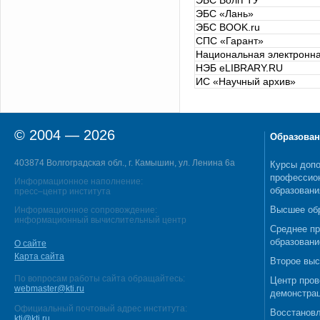
ЭБС ВолгГТУ
ЭБС «Лань»
ЭБС BOOK.ru
СПС «Гарант»
Национальная электронна
НЭБ eLIBRARY.RU
ИС «Научный архив»
© 2004 — 2026
Образован
403874 Волгоградская обл., г. Камышин, ул. Ленина 6а
Курсы допо
профессио
Информационное наполнение:
образовани
пресс–центр института
Высшее об
Информационное сопровождение:
информационный вычислительный центр
Среднее п
образовани
О сайте
Карта сайта
Второе выс
По вопросам работы сайта обращайтесь:
Центр пров
webmaster@kti.ru
демонстрац
Официальный почтовый адрес института:
Восстановл
kti@kti.ru