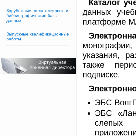
Каталог у
данных учеб
Зарубежные полнотекстовые и
библиографические базы
платформе M
данных
Электронн
Выпускные квалификационные
работы
монографии
указания, р
также пери
подписке.
Электронно
ЭБС ВолгГ
ЭБС «Лан
слепых 
приложени