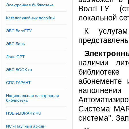
Электронная библиотека
ВолгГТУ (с
локальной сет
Каталог учебных пособий
К услугам
ЭБС ВолгГТУ
представлен
ЭБС Лань
Электронн
Лань GPT
наличии лит
ЭБС BOOK.ru
библиотеке
абонементе 
СПС ГАРАНТ
наполнении 
Национальная электронная
Автоматизир
библиотека
Система MAR
НЭБ eLIBRARY.RU
система". За
ИС «Научный архив»