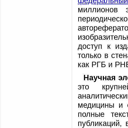
федеральны
миллионов э
периодиче
авторефера
изобразитель
доступ к из
только в сте
как РГБ и РН
Научная эл
это крупне
аналитически
медицины и 
полные текс
публикаций, 