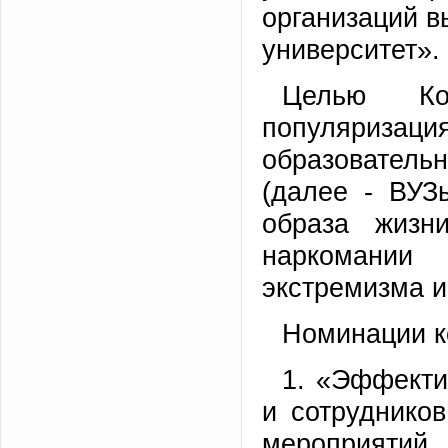
организаций 
университет».
Целью Ко
популяризац
образователь
(далее - ВУЗ
образа жизн
наркомании
экстремизма и
Номинации
1. «Эффекти
и сотруднико
мероприяти