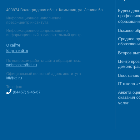
403874 Волгоградская обл., г. Камышин, ул. Ленина 6а
Курсы допо
профессио
Информационное наполнение:
образовани
пресс–центр института
Высшее об
Информационное сопровождение:
информационный вычислительный центр
Среднее п
образовани
О сайте
Карта сайта
Второе выс
По вопросам работы сайта обращайтесь:
Центр пров
webmaster@kti.ru
демонстрац
Официальный почтовый адрес института:
Восстановл
kti@kti.ru
IT школа 
Телефон:
(84457) 9-45-67
Анкета оце
оказания о
услуг