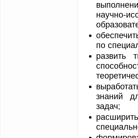
выполнени
научно-и
образовате
обеспечит
по специа
развить т
способно
теоретичес
выработат
знаний д
задач;
расширит
специальн
формир