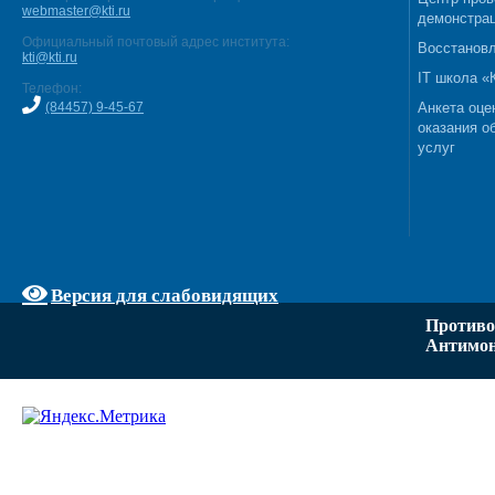
webmaster@kti.ru
демонстрац
Официальный почтовый адрес института:
Восстановл
kti@kti.ru
IT школа 
Телефон:
(84457) 9-45-67
Анкета оце
оказания о
услуг
Версия для слабовидящих
Противо
Антимон