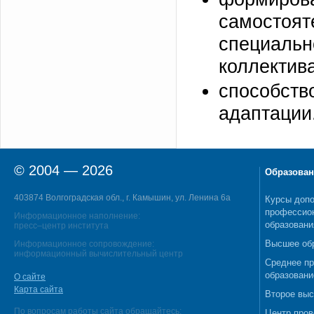
самостоя
специаль
коллектива
способств
адаптации
© 2004 — 2026
Образован
403874 Волгоградская обл., г. Камышин, ул. Ленина 6а
Курсы допо
профессио
Информационное наполнение:
образовани
пресс–центр института
Высшее об
Информационное сопровождение:
информационный вычислительный центр
Среднее п
образовани
О сайте
Карта сайта
Второе выс
По вопросам работы сайта обращайтесь:
Центр пров