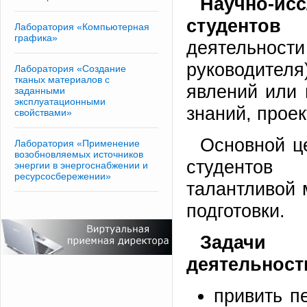
Научно-и
студентов
- 
Лаборатория «Компьютерная
графика»
деятельности
руководител
Лаборатория «Создание
тканых материалов с
явлений или 
заданными
эксплуатационными
знаний, прое
свойствами»
Основной ц
Лаборатория «Применение
возобновляемых источников
студентов
энергии в энергоснабжении и
ресурсосбережении»
талантливой 
подготовки.
Задачи 
деятельност
привить п