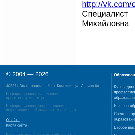
http://vk.com/
Специалис
Михайловна
© 2004 — 2026
Образован
403874 Волгоградская обл., г. Камышин, ул. Ленина 6а
Курсы допо
профессио
Информационное наполнение:
образовани
пресс–центр института
Высшее об
Информационное сопровождение:
информационный вычислительный центр
Среднее п
образовани
О сайте
Карта сайта
Второе выс
По вопросам работы сайта обращайтесь: