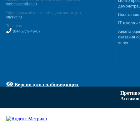
Центр пров
webmaster@kti.ru
демонстрац
Официальный почтовый адрес института:
Восстановл
kti@kti.ru
IT школа 
Телефон:
(84457) 9-45-67
Анкета оце
оказания о
услуг
Версия для слабовидящих
Противо
Антимон