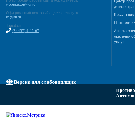
По вопросам работы сайта обращайтесь:
Центр пров
webmaster@kti.ru
демонстрац
Официальный почтовый адрес института:
Восстановл
kti@kti.ru
IT школа 
Телефон:
(84457) 9-45-67
Анкета оце
оказания о
услуг
Версия для слабовидящих
Противо
Антимон
Задать вопрос