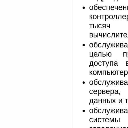
обеспечен
контролле
тысяч п
вычислите
обслужив
целью п
доступа 
компьютер
обслужив
сервера,
данных и т
обслужива
систем