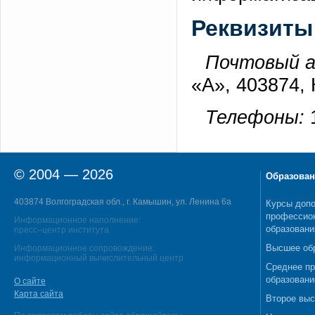
Реквизиты
Почтовый а
«А», 403874,
Телефоны:
© 2004 — 2026
Образован
403874 Волгоградская обл., г. Камышин, ул. Ленина 6а
Курсы допо
профессио
Информационное наполнение:
образовани
пресс–центр института
Высшее об
Информационное сопровождение:
информационный вычислительный центр
Среднее п
образовани
О сайте
Карта сайта
Второе выс