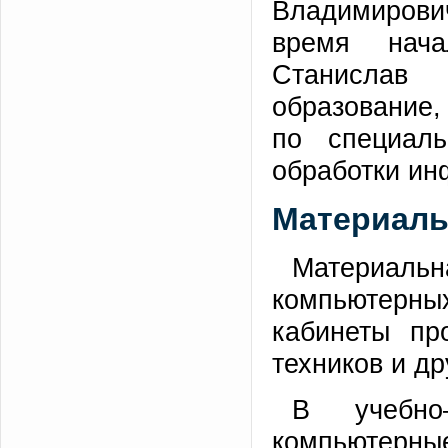
Владимирови
время нач
Станислав
образование,
по специаль
обработки ин
Материаль
Материаль
компьютерн
кабинеты про
техников и д
В учебно
компьютерные