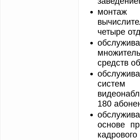
заведение
монтаж
вычислите
четыре от
обслужива
множител
средств об
обслужив
систем 
видеонабл
180 абонен
обслужив
основе пр
кадрового