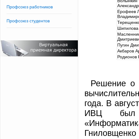
Волынкин 
Александр
Профсоюз работников
Ерофеев 
Владимир
Профсоюз студентов
Терещенк
Шипилова 
Масленник
Дмитриев
Пугин Дми
Акбаров А
Родионов 
Решение о 
вычислитель
года. В авгус
ИВЦ был 
«Информат
Гниловщенко