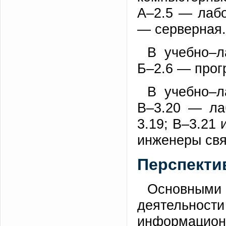
А–2.5 — лабо
— серверная.
В учебно–л
Б–2.6 — прог
В учебно–л
В–3.20 — ла
3.19; В–3.21 
инженеры свя
Перспекти
Основным
деятельности
информацион