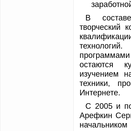
заработно
В состав
творческий 
квалифика
технологи
программами
остаются к
изучением н
техники, пр
Интернете.
С 2005 и п
Арефкин Сер
начальнико