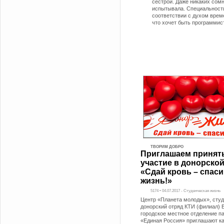
сестрой. Даже никаких сом
испытывала. Специальност
соответствии с духом врем
что хочет быть программис
ТВОРИМ ДОБРО
Приглашаем принят
участие в донорской
«Сдай кровь – спаси
жизнь!»
5174 • 04.07.2017 - Студенческая жизнь
Центр «Планета молодых», сту
донорский отряд КТИ (филиал) 
городское местное отделение п
«Единая Россия» приглашают 