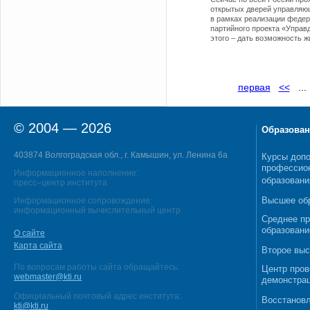
открытых дверей управляю
в рамках реализации федер
партийного проекта «Упра
этого – дать возможность 
первая
<<
..
© 2004 — 2026
Образован
403874 Волгоградская обл., г. Камышин, ул. Ленина 6а
Курсы допо
профессио
Информационное наполнение:
образовани
пресс–центр института
Высшее об
Информационное сопровождение:
информационный вычислительный центр
Среднее п
образовани
О сайте
Карта сайта
Второе выс
По вопросам работы сайта обращайтесь:
Центр пров
webmaster@kti.ru
демонстрац
Официальный почтовый адрес института:
Восстановл
kti@kti.ru