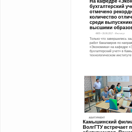
На кафедре «Эко
бухгалтерский уч
отмечено рекорд
количество отли
среди выпускник
высшими образо
4805 • 26.06.2017 - Институт
Только что завершились з
работ бакалавров по напра
«Экономика» на кафедре «
бухгалтерский учет» в Ка
технологическом институте
АБИТУРИЕНТ
Камышинский фили
ВолгГТУ встречает 