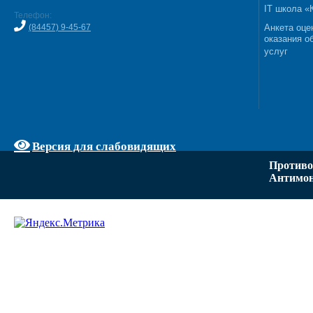
IT школа 
Телефон:
(84457) 9-45-67
Анкета оце
оказания о
услуг
Версия для слабовидящих
Противо
Антимон