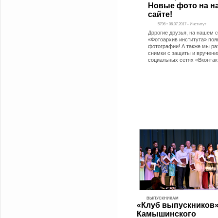
Новые фото на н
сайте!
5796 • 06.07.2017 - Институт
Дорогие друзья, на нашем с
«Фотоархив института» поя
фотографии! А также мы р
снимки с защиты и вручени
социальных сетях «Вконтак
ВЫПУСКНИКАМ
«Клуб выпускников
Камышинского