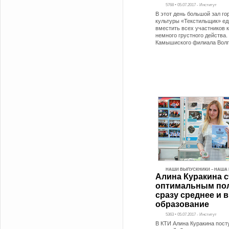
5768 • 05.07.2017 - Институт
В этот день большой зал го
культуры «Текстильщик» ед
вместить всех участников к
немного грустного действа
Камышиского филиала Вол
НАШИ ВЫПУСКНИКИ – НАША 
Алина Куракина с
оптимальным по
сразу среднее и 
образование
5363 • 05.07.2017 - Институт
В КТИ Алина Куракина пост