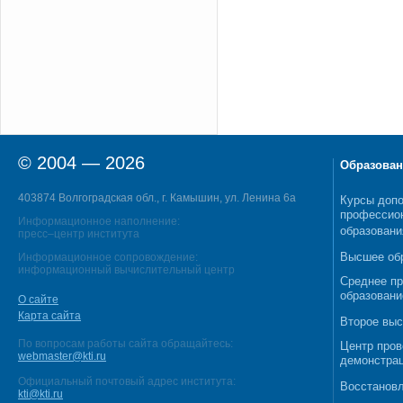
© 2004 — 2026
Образован
403874 Волгоградская обл., г. Камышин, ул. Ленина 6а
Курсы допо
профессио
Информационное наполнение:
образовани
пресс–центр института
Высшее об
Информационное сопровождение:
информационный вычислительный центр
Среднее п
образовани
О сайте
Карта сайта
Второе выс
По вопросам работы сайта обращайтесь:
Центр пров
webmaster@kti.ru
демонстрац
Официальный почтовый адрес института:
Восстановл
kti@kti.ru