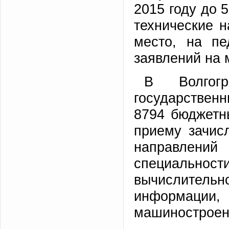
2015 году до 5
технические н
место, на пе
заявлений на 
В Волгог
государстве
8794 бюджетн
приему зачис
направлен
специально
вычислител
информации,
машинострое