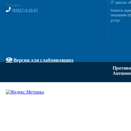
IT школа 
Телефон:
(84457) 9-45-67
Анкета оце
оказания о
услуг
Версия для слабовидящих
Противо
Антимон
Задать вопрос