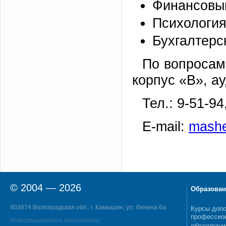
Финансовы
Психология
Бухгалтерск
По вопросам
корпус «В», ау
Тел.: 9-51-94
E-mail:
mashe
© 2004 — 2026
Образован
403874 Волгоградская обл., г. Камышин, ул. Ленина 6а
Курсы допо
профессио
Информационное наполнение: