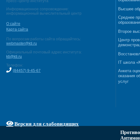
образовани
пресс–центр института
Высшее об
Информационное сопровождение:
информационный вычислительный центр
Среднее п
образовани
О сайте
Карта сайта
Второе выс
По вопросам работы сайта обращайтесь:
Центр пров
webmaster@kti.ru
демонстрац
Официальный почтовый адрес института:
Восстановл
kti@kti.ru
IT школа 
Телефон:
(84457) 9-45-67
Анкета оце
оказания о
услуг
Версия для слабовидящих
Противо
Антимон