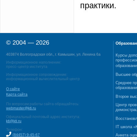
практики.
© 2004 — 2026
Образован
403874 Волгоградская обл., г. Камышин, ул. Ленина 6а
Курсы допо
профессио
Информационное наполнение:
образовани
пресс–центр института
Высшее об
Информационное сопровождение:
информационный вычислительный центр
Среднее п
образовани
О сайте
Карта сайта
Второе выс
По вопросам работы сайта обращайтесь:
Центр пров
webmaster@kti.ru
демонстрац
Официальный почтовый адрес института:
Восстановл
kti@kti.ru
IT школа 
Телефон:
(84457) 9-45-67
Анкета оце