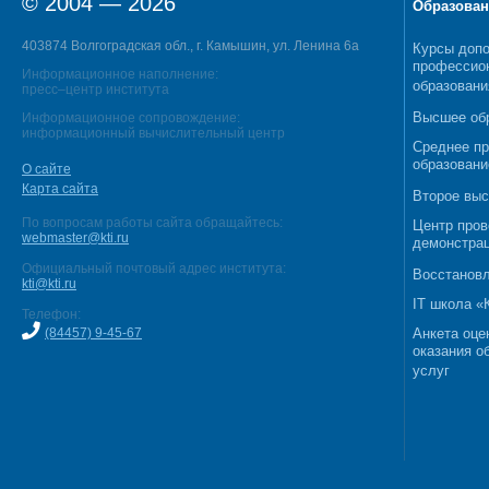
© 2004 — 2026
Образован
403874 Волгоградская обл., г. Камышин, ул. Ленина 6а
Курсы допо
профессио
Информационное наполнение:
образовани
пресс–центр института
Высшее об
Информационное сопровождение:
информационный вычислительный центр
Среднее п
образовани
О сайте
Карта сайта
Второе выс
По вопросам работы сайта обращайтесь:
Центр пров
webmaster@kti.ru
демонстрац
Официальный почтовый адрес института:
Восстановл
kti@kti.ru
IT школа 
Телефон:
(84457) 9-45-67
Анкета оце
оказания о
услуг