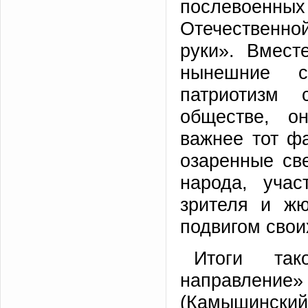
послевоенны
Отечественной
руки». Вмест
нынешние с
патриотизм
обществе, о
важнее тот фа
озаренные све
народа, уча
зрителя и жю
подвигом свои
Итоги так
направление» 
(Камышинский 