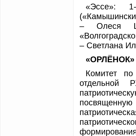
«Эссе»: 1
(«Камышинский
– Олеся Ще
«Волгоградско
– Светлана И
«ОРЛЁНОК»
Комитет по
отдельной 
патриотиче
посвященную
патриотиче
патриотич
формирования