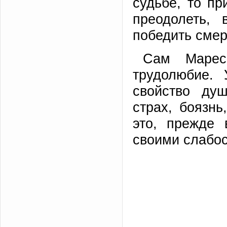
судьбе, то пр
преодолеть, 
победить смер
Сам Марес
трудолюбие. 
свойство ду
страх, боязнь
это, прежде 
своими слабо