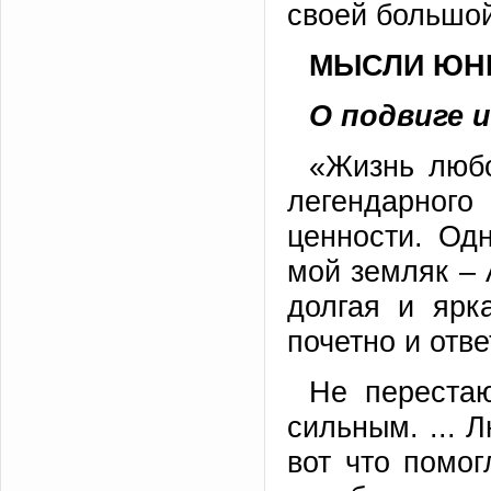
своей большой
МЫСЛИ ЮН
О подвиге и
«Жизнь любо
легендарного
ценности. Од
мой земляк – 
долгая и ярк
почетно и отве
Не перестаю
сильным. ... 
вот что помо