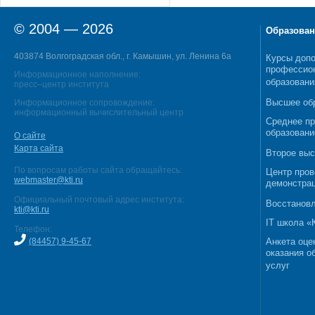
© 2004 — 2026
Образован
403874 Волгоградская обл., г. Камышин, ул. Ленина 6а
Курсы допо
профессио
Информационное наполнение:
образовани
пресс–центр института
Высшее об
Информационное сопровождение:
информационный вычислительный центр
Среднее п
образовани
О сайте
Карта сайта
Второе выс
По вопросам работы сайта обращайтесь:
Центр пров
webmaster@kti.ru
демонстрац
Официальный почтовый адрес института:
Восстановл
kti@kti.ru
IT школа 
Телефон:
(84457) 9-45-67
Анкета оце
оказания о
услуг