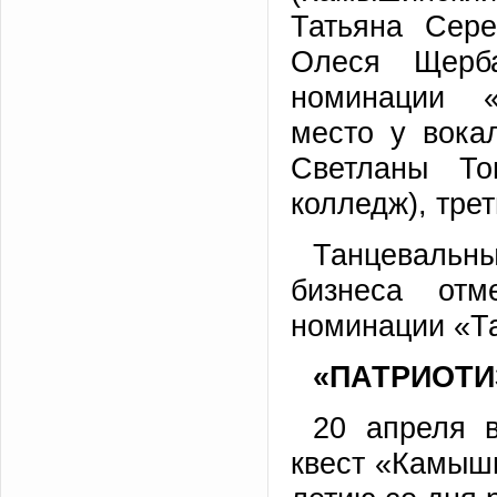
Татьяна Сер
Олеся Щерб
номинации «
место у вока
Светланы То
колледж), тре
Танцеваль
бизнеса отм
номинации «Т
«ПАТРИОТИ
20 апреля 
квест «Камыши