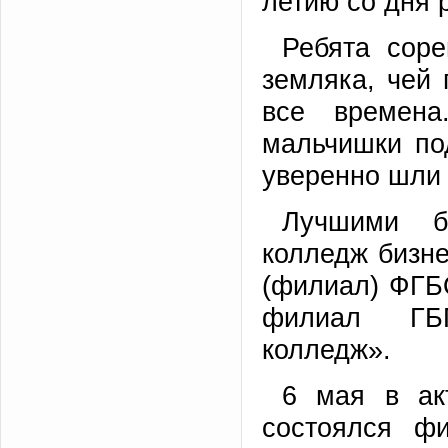
летию со дня 
Ребята соре
земляка, чей 
все времена
мальчишки по
уверенно шли 
Лучшими б
колледж бизне
(филиал) ФГБ
филиал ГБП
колледж».
6 мая в ак
состоялся ф