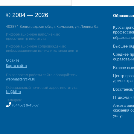
© 2004 — 2026
Образован
403874 Волгоградская обл., г. Камышин, ул. Ленина 6а
Курсы допо
профессио
Информационное наполнение:
образовани
пресс–центр института
Высшее об
Информационное сопровождение:
информационный вычислительный центр
Среднее п
образовани
О сайте
Карта сайта
Второе выс
По вопросам работы сайта обращайтесь:
Центр пров
webmaster@kti.ru
демонстрац
Официальный почтовый адрес института:
Восстановл
kti@kti.ru
IT школа 
Телефон:
(84457) 9-45-67
Анкета оце
оказания о
услуг