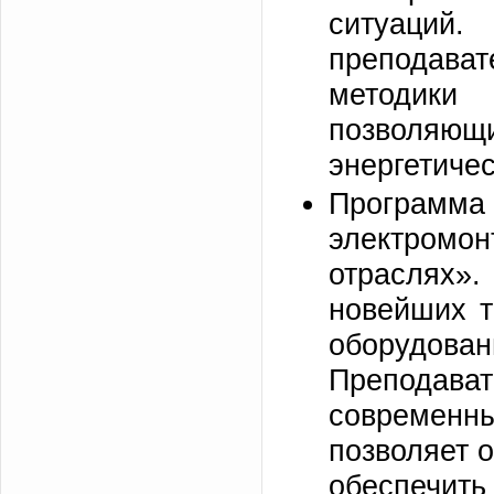
ситуаци
преподава
методики
позволяющи
энергетичес
Программ
электр
отраслях»
новейших т
оборудован
Преподава
современн
позволяет 
обеспечить