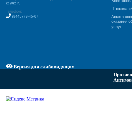
Восстановл
kti@kti.ru
IT школа 
Телефон:
(84457) 9-45-67
Анкета оце
оказания о
услуг
Версия для слабовидящих
Противо
Антимон
Задать вопрос