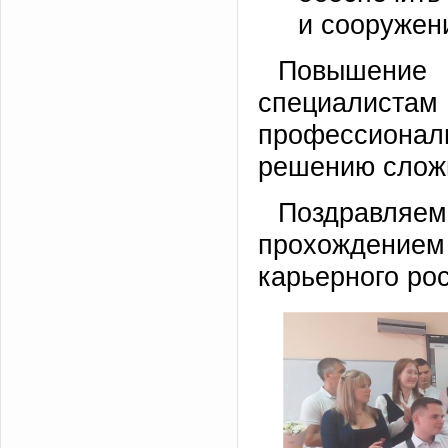
и сооружен
Повышение
специалис
профессионал
решению сложн
Поздравля
прохождени
карьерного ро