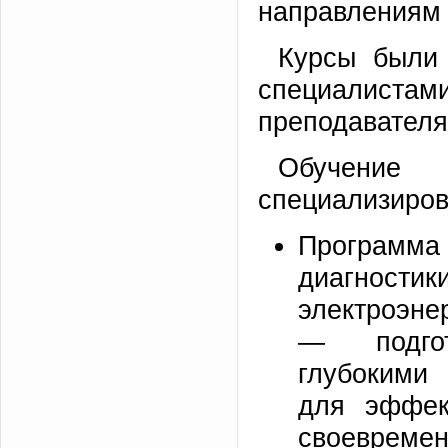
направлениям 
Курсы были
специали
преподавателя
Обучен
специализиро
Програм
диагнос
электроэне
— подгот
глубокими
для эффек
своеврем