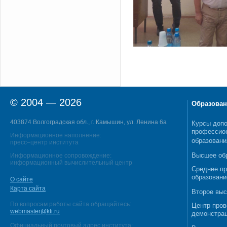
© 2004 — 2026
Образован
403874 Волгоградская обл., г. Камышин, ул. Ленина 6а
Курсы допо
профессио
Информационное наполнение:
образовани
пресс–центр института
Высшее об
Информационное сопровождение:
информационный вычислительный центр
Среднее п
образовани
О сайте
Карта сайта
Второе выс
По вопросам работы сайта обращайтесь:
Центр пров
webmaster@kti.ru
демонстрац
Официальный почтовый адрес института: