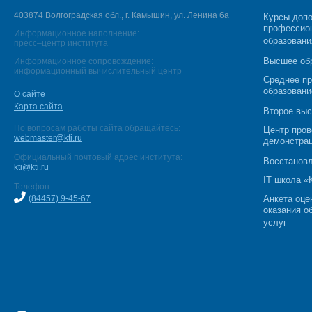
403874 Волгоградская обл., г. Камышин, ул. Ленина 6а
Курсы допо
профессио
Информационное наполнение:
образовани
пресс–центр института
Высшее об
Информационное сопровождение:
информационный вычислительный центр
Среднее п
образовани
О сайте
Карта сайта
Второе выс
По вопросам работы сайта обращайтесь:
Центр пров
webmaster@kti.ru
демонстрац
Официальный почтовый адрес института:
Восстановл
kti@kti.ru
IT школа 
Телефон:
(84457) 9-45-67
Анкета оце
оказания о
услуг