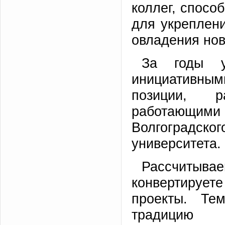
коллег, спосо
для укреплени
овладения но
За годы у
инициативным
позиции, р
работающи
Волгоградск
университета.
Рассчитыв
конвертируе
проекты. Те
традицию 