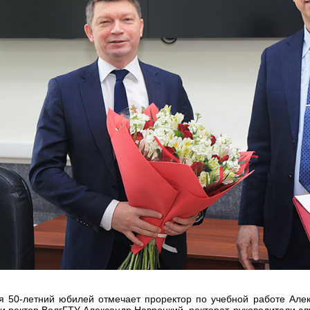
я 50-летний юбилей отмечает проректор по учебной работе Але
и ректор ВолгГТУ Александр Навроцкий, ректорат, руководители сл