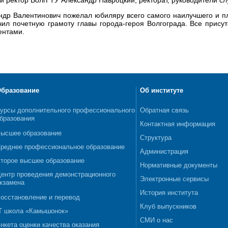
ндр Валентинович пожелал юбиляру всего самого наилучшего и пл
чил почетную грамоту главы города-героя Волгограда. Все прис
ентами.
бразование
Об институте
урсы дополнительного профессионального
Обратная связь
бразования
Контактная информация
ысшее образование
Структура
реднее профессиональное образование
Администрация
торое высшее образование
Нормативные документы
ентр проведения демонстрационного
Электронные сервисы
кзамена
История института
осстановление и перевод
Клуб выпускников
T школа «Камышонок»
СМИ о нас
нкета оценки качества оказания