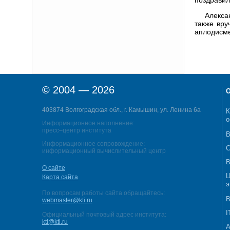
Алекса
также вру
аплодисм
© 2004 — 2026
О
403874 Волгоградская обл., г. Камышин, ул. Ленина 6а
К
о
Информационное наполнение:
пресс–центр института
В
Информационное сопровождение:
С
информационный вычислительный центр
В
О сайте
Ц
Карта сайта
э
По вопросам работы сайта обращайтесь:
В
webmaster@kti.ru
I
Официальный почтовый адрес института:
kti@kti.ru
А