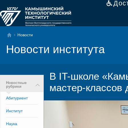
Дос
Новости
Новости института
В IT-школе «Ка
Новостные
мастер-классов 
рубрики
Абитуриент
Институт
Наука