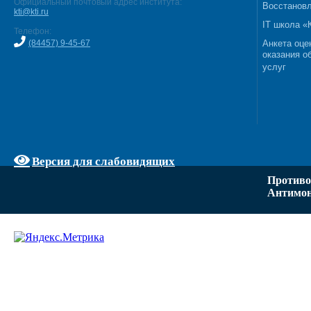
Официальный почтовый адрес института:
Восстановл
kti@kti.ru
IT школа 
Телефон:
(84457) 9-45-67
Анкета оце
оказания о
услуг
Версия для слабовидящих
Противо
Антимон
Задать вопрос