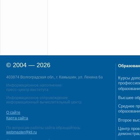
© 2004 — 2026
Образован
403874 Волгоградская обл., г. Камышин, ул. Ленина 6а
Курсы допо
профессио
Информационное наполнение:
образовани
пресс–центр института
Высшее об
Информационное сопровождение:
информационный вычислительный центр
Среднее п
образовани
О сайте
Карта сайта
Второе выс
По вопросам работы сайта обращайтесь:
Центр пров
webmaster@kti.ru
демонстрац