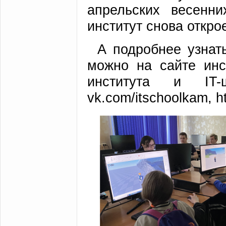
апрельских весенни
институт снова откро
А подробнее узнат
можно на сайте инст
института и IT-ш
vk.com/itschoolkam, ht