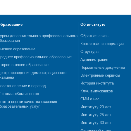
бразование
Об институте
урсы дополнительного профессионального
Обратная связь
бразования
Контактная информация
ысшее образование
Структура
реднее профессиональное образование
Администрация
торое высшее образование
Нормативные документы
ентр проведения демонстрационного
Электронные сервисы
кзамена
История института
осстановление и перевод
Клуб выпускников
T школа «Камышонок»
СМИ о нас
нкета оценки качества оказания
бразовательных услуг
Институту 20 лет
Институту 25 лет
Институту 30 лет
Фирменный стиль