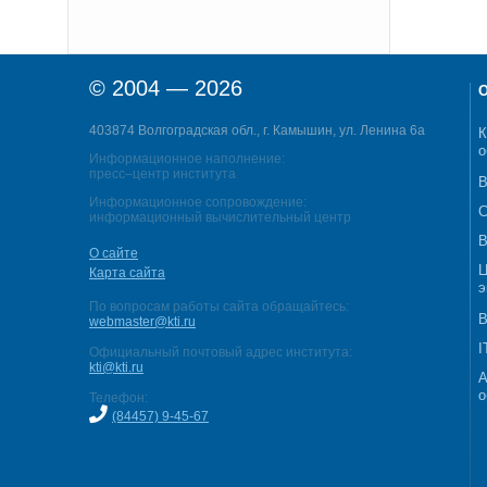
© 2004 — 2026
О
403874 Волгоградская обл., г. Камышин, ул. Ленина 6а
К
о
Информационное наполнение:
пресс–центр института
В
Информационное сопровождение:
С
информационный вычислительный центр
В
О сайте
Ц
Карта сайта
э
По вопросам работы сайта обращайтесь:
В
webmaster@kti.ru
I
Официальный почтовый адрес института:
kti@kti.ru
А
о
Телефон:
(84457) 9-45-67