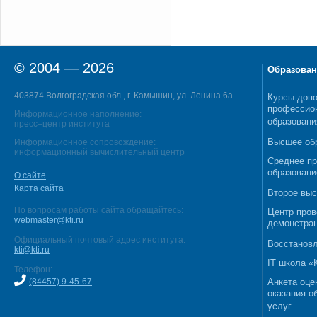
© 2004 — 2026
Образован
403874 Волгоградская обл., г. Камышин, ул. Ленина 6а
Курсы допо
профессио
Информационное наполнение:
образовани
пресс–центр института
Высшее об
Информационное сопровождение:
информационный вычислительный центр
Среднее п
образовани
О сайте
Карта сайта
Второе выс
По вопросам работы сайта обращайтесь:
Центр пров
webmaster@kti.ru
демонстрац
Официальный почтовый адрес института:
Восстановл
kti@kti.ru
IT школа 
Телефон:
(84457) 9-45-67
Анкета оце
оказания о
услуг