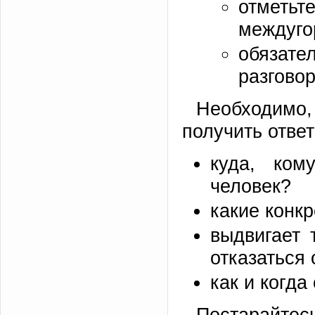
отметьт
междуго
обязате
разговор
Необходимо,
получить отве
куда, ком
человек?
какие конкр
выдвигает 
отказаться 
как и когда
Постарайтес