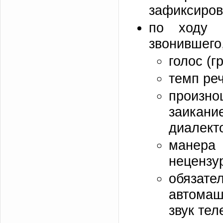
зафиксирова
по ходу р
звонившего,
голос (г
темп ре
произн
заикан
диалект
манера
нецензу
обязат
автомаш
звук тел