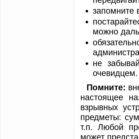
запомните 
постарайте
можно даль
обязатель
администра
не забыва
очевидцем.
Помните:
вне
настоящее на
взрывных уст
предметы: сумк
т.п. Любой п
может предста