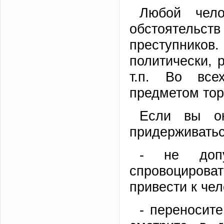
Любой чел
обстоятельс
преступников.
политически, 
т.п. Во все
предметом тор
Если вы ок
придерживать
- не допу
спровоцирова
привести к че
- переносит