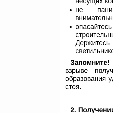
несущих кон
не пани
вниматель
опасайтес
строитель
Держите
светильник
Запомните!
взрыве полу
образования у
стоя.
2. Получени