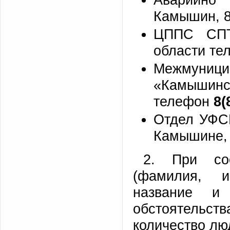
Камышин, 
ЦППС СПТ
области те
Межмуни
«Камышинс
телефон
8
(
Отдел УФСБ
Камышине,
2. При соо
(фамилия, и
название и
обстоятельст
количество лю