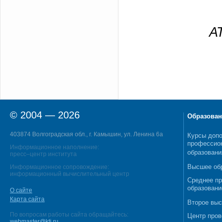
А
© 2004 — 2026
Образован
403874 Волгоградская обл., г. Камышин, ул. Ленина 6а
Курсы допо
профессио
Информационное наполнение:
образовани
пресс–центр института
Высшее об
Информационное сопровождение:
информационный вычислительный центр
Среднее п
образовани
О сайте
Карта сайта
Второе выс
По вопросам работы сайта обращайтесь:
Центр пров
webmaster@kti.ru