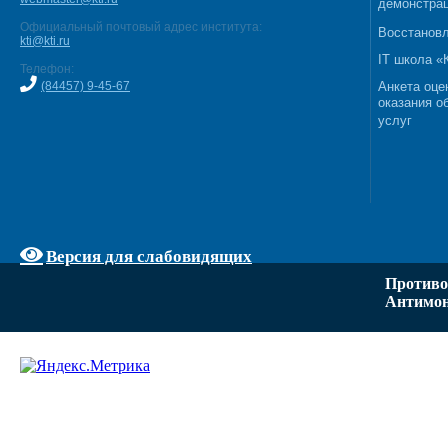
демонстрац
Официальный почтовый адрес института:
Восстановл
kti@kti.ru
IT школа 
Телефон:
(84457) 9-45-67
Анкета оце
оказания о
услуг
Версия для слабовидящих
Противо
Антимон