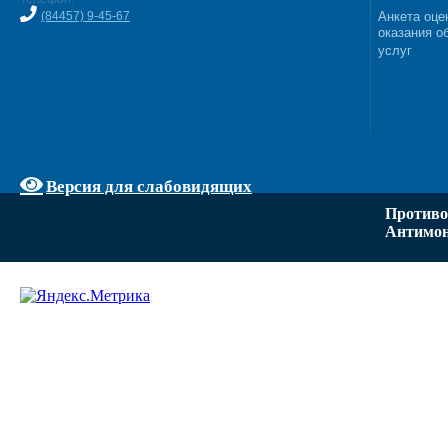
(84457) 9-45-67
Анкета оце
оказания о
услуг
Версия для слабовидящих
Противо
Антимон
Задать вопрос