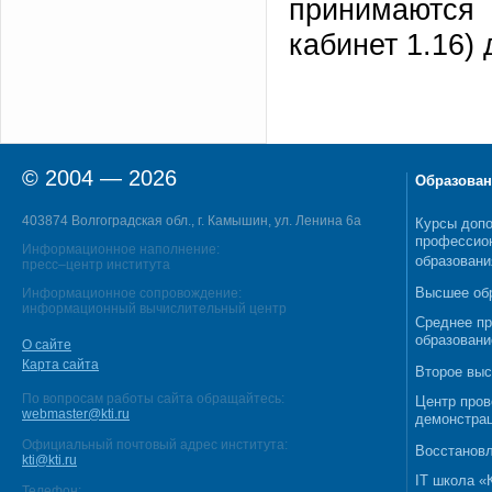
принимаются 
кабинет 1.16) 
© 2004 — 2026
Образован
403874 Волгоградская обл., г. Камышин, ул. Ленина 6а
Курсы допо
профессио
Информационное наполнение:
образовани
пресс–центр института
Высшее об
Информационное сопровождение:
информационный вычислительный центр
Среднее п
образовани
О сайте
Карта сайта
Второе выс
По вопросам работы сайта обращайтесь:
Центр пров
webmaster@kti.ru
демонстрац
Официальный почтовый адрес института:
Восстановл
kti@kti.ru
IT школа 
Телефон: