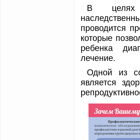
В целях 
наследстве
проводится пр
которые позво
ребенка диа
лечение.
Одной из с
является здо
репродуктивно