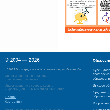
© 2004 — 2026
Образован
403874 Волгоградская обл., г. Камышин, ул. Ленина 6а
Курсы допо
профессио
Информационное наполнение:
образовани
пресс–центр института
Высшее об
Информационное сопровождение:
информационный вычислительный центр
Среднее п
образовани
О сайте
Карта сайта
Второе выс
По вопросам работы сайта обращайтесь:
Центр пров