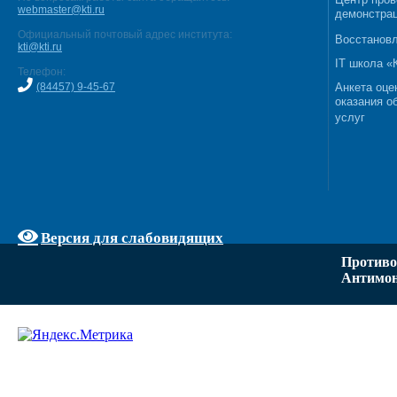
webmaster@kti.ru
демонстрац
Официальный почтовый адрес института:
Восстановл
kti@kti.ru
IT школа 
Телефон:
(84457) 9-45-67
Анкета оце
оказания о
услуг
Версия для слабовидящих
Противо
Антимон
Задать вопрос