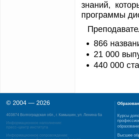
знаний, кото
программы ди
Преподавате
866 назван
21 000 вып
440 000 ста
© 2004 — 2026
Образован
403874 Волгоградская обл., г. Камышин, ул. Ленина 6а
Курсы допо
профессио
Информационное наполнение:
образовани
пресс–центр института
Высшее об
Информационное сопровождение: