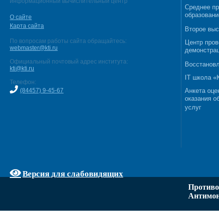
информационный вычислительный центр
Среднее п
образовани
О сайте
Карта сайта
Второе выс
По вопросам работы сайта обращайтесь:
Центр пров
webmaster@kti.ru
демонстрац
Официальный почтовый адрес института:
Восстановл
kti@kti.ru
IT школа 
Телефон:
(84457) 9-45-67
Анкета оце
оказания о
услуг
Версия для слабовидящих
Противо
Антимон