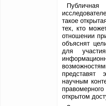
Публична
исследователе
такое открыта
тех, кто може
отношении при
объяснят цел
для участи
информационн
возможност
представят 
научным конте
правомерног
открытом дост