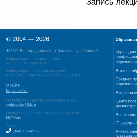
Запись лекц
© 2004 — 2026
Образован
403874 Волгоградская обл., г. Камышин, ул. Ленина 6а
Курсы допо
профессио
Информационное наполнение:
образовани
пресс–центр института
Высшее об
Информационное сопровождение:
информационный вычислительный центр
Среднее п
образовани
О сайте
Карта сайта
Второе выс
По вопросам работы сайта обращайтесь:
Центр пров
webmaster@kti.ru
демонстрац
Официальный почтовый адрес института:
Восстановл
kti@kti.ru
IT школа 
Телефон:
(84457) 9-45-67
Анкета оце
оказания о