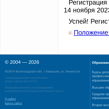
Регистрация
14 ноября 202
Успей! Регис
Положение
© 2004 — 2026
Образован
403874 Волгоградская обл., г. Камышин, ул. Ленина 6а
Курсы допо
профессио
Информационное наполнение:
образовани
пресс–центр института
Высшее об
Информационное сопровождение:
информационный вычислительный центр
Среднее п
образовани
О сайте
Карта сайта
Второе выс