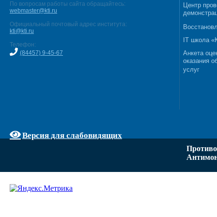
По вопросам работы сайта обращайтесь:
Центр пров
webmaster@kti.ru
демонстрац
Официальный почтовый адрес института:
Восстановл
kti@kti.ru
IT школа 
Телефон:
(84457) 9-45-67
Анкета оце
оказания о
услуг
Версия для слабовидящих
Противо
Антимон
Задать вопрос