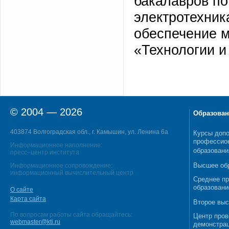
бакалавров по
электротехник
обеспечение 
«Технологии и
© 2004 — 2026
Образован
403874 Волгоградская обл., г. Камышин, ул. Ленина 6а
Курсы допо
профессио
Информационное наполнение:
образовани
пресс–центр института
Высшее об
Информационное сопровождение:
информационный вычислительный центр
Среднее п
образовани
О сайте
Карта сайта
Второе выс
По вопросам работы сайта обращайтесь:
Центр пров
webmaster@kti.ru
демонстрац