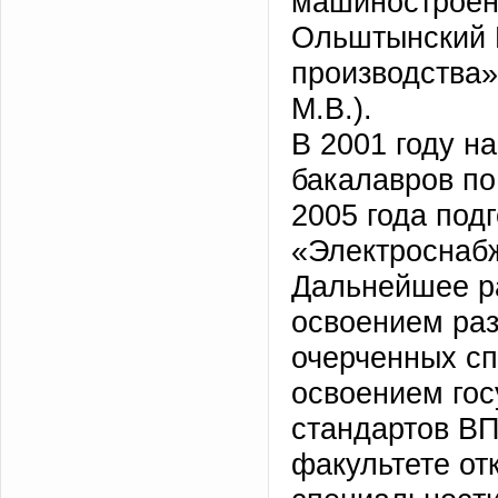
машиностроени
Ольштынский П
производства» 
М.В.).
В 2001 году н
бакалавров по
2005 года под
«Электроснаб
Дальнейшее ра
освоением ра
очерченных сп
освоением го
стандартов ВП
факультете от