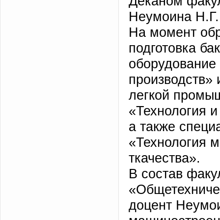
Деканом факул
Неумоина Н.Г.
На момент обр
подготовка ба
оборудование
производств» 
легкой промыш
«Технология и
а также специ
«Технология 
ткачества».
В состав факу
«Общетехничес
доцент Неумои