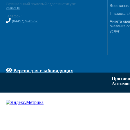
Официальный почтовый адрес института:
Восстановл
kti@kti.ru
IT школа 
Телефон:
(84457) 9-45-67
Анкета оце
оказания о
услуг
Версия для слабовидящих
Противо
Антимон
Задать вопрос