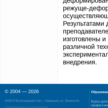
деформировани
режуще-деформ
осуществляющ
Результатами 
преподавателе
изготовлены и
различной тех
экспериментал
внедрения.
© 2004 — 2026
Образован
403874 Волгоградская обл., г. Камышин, ул. Ленина 6а
Курсы допо
профессио
Информационное наполнение: