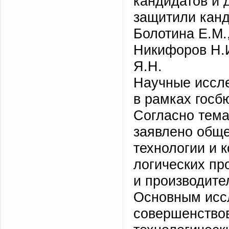
кандидатов и д
защитили канд
Болотина Е.М.,
Никифоров Н.И
Я.Н.
Научные иссл
в рамках госб
Согласно тема
заявлено общ
технологии и 
логических пр
и производите
Основным исс
совершенствов