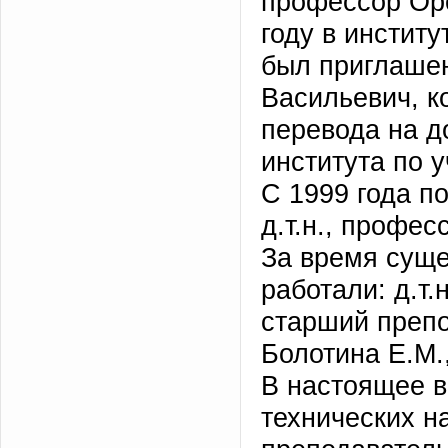
профессор Ор
году в инстит
был приглашен
Васильевич, к
перевода на д
института по 
С 1999 года п
д.т.н., профе
За время суще
работали: д.т.
старший препо
Болотина Е.М.,
В настоящее в
технических на