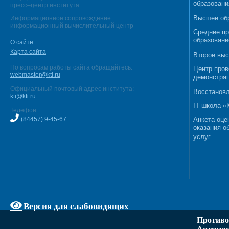
образовани
пресс–центр института
Высшее об
Информационное сопровождение:
информационный вычислительный центр
Среднее п
образовани
О сайте
Карта сайта
Второе выс
По вопросам работы сайта обращайтесь:
Центр пров
webmaster@kti.ru
демонстрац
Официальный почтовый адрес института:
Восстановл
kti@kti.ru
IT школа 
Телефон:
(84457) 9-45-67
Анкета оце
оказания о
услуг
Версия для слабовидящих
Противо