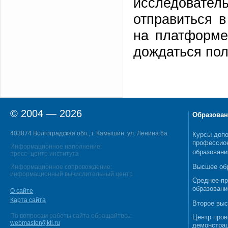
исследовател
отправиться в
на платформ
дождаться пол
© 2004 — 2026
Образован
403874 Волгоградская обл., г. Камышин, ул. Ленина 6а
Курсы допо
профессио
Информационное наполнение:
образовани
пресс–центр института
Высшее об
Информационное сопровождение:
информационный вычислительный центр
Среднее п
образовани
О сайте
Карта сайта
Второе выс
По вопросам работы сайта обращайтесь:
Центр пров
webmaster@kti.ru
демонстрац