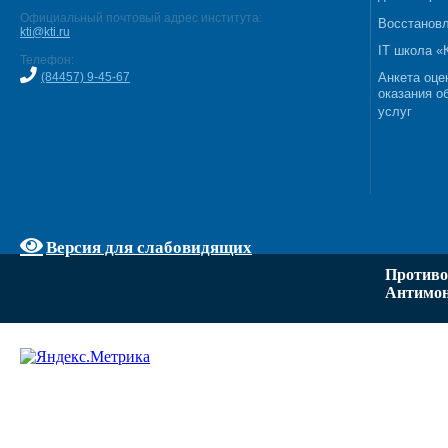
Официальный почтовый адрес института:
Восстановл
kti@kti.ru
IT школа 
Телефон:
(84457) 9-45-67
Анкета оце
оказания о
услуг
Версия для слабовидящих
Противо
Антимон
Задать вопрос