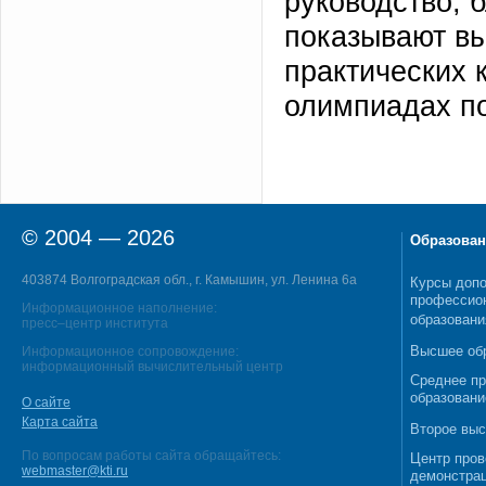
руководство, 
показывают вы
практических 
олимпиадах по
© 2004 — 2026
Образован
403874 Волгоградская обл., г. Камышин, ул. Ленина 6а
Курсы допо
профессио
Информационное наполнение:
образовани
пресс–центр института
Высшее об
Информационное сопровождение:
информационный вычислительный центр
Среднее п
образовани
О сайте
Карта сайта
Второе выс
По вопросам работы сайта обращайтесь:
Центр пров
webmaster@kti.ru
демонстрац