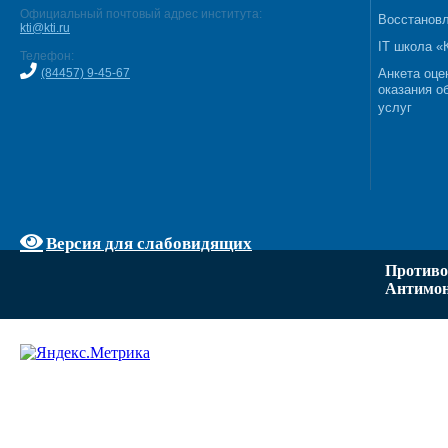
Официальный почтовый адрес института:
Восстановл
kti@kti.ru
IT школа 
Телефон:
(84457) 9-45-67
Анкета оце
оказания о
услуг
Версия для слабовидящих
Противо
Антимон