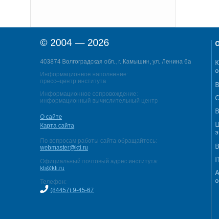
© 2004 — 2026
О
403874 Волгоградская обл., г. Камышин, ул. Ленина 6а
К
о
Информационное наполнение:
пресс–центр института
В
Информационное сопровождение:
С
информационный вычислительный центр
В
О сайте
Ц
Карта сайта
э
По вопросам работы сайта обращайтесь:
В
webmaster@kti.ru
I
Официальный почтовый адрес института:
kti@kti.ru
А
о
Телефон:
(84457) 9-45-67