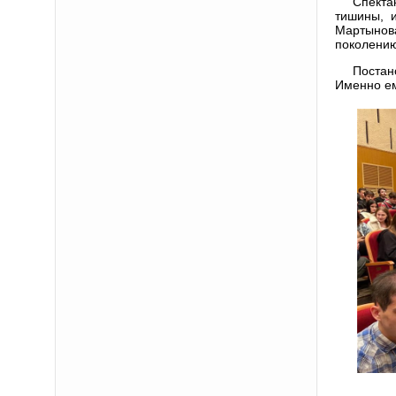
Спекта
тишины, и
Мартынова
поколению
Постан
Именно ем