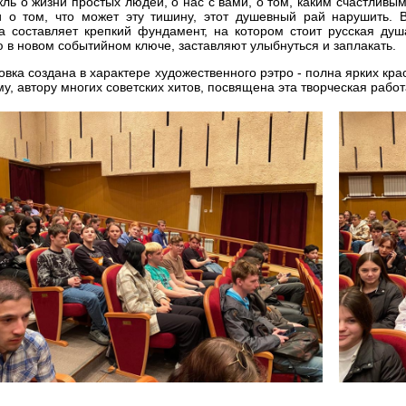
кль о жизни простых людей, о нас с вами, о том, каким счастлив
 о том, что может эту тишину, этот душевный рай нарушить. 
 составляет крепкий фундамент, на котором стоит русская ду
 в новом событийном ключе, заставляют улыбнуться и заплакать.
овка создана в характере художественного рэтро - полна ярких кр
у, автору многих советских хитов, посвящена эта творческая работ