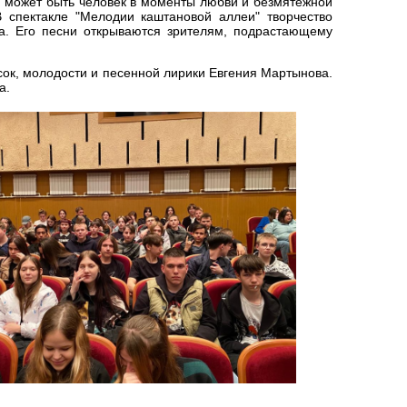
ым может быть человек в моменты любви и безмятежной
В спектакле "Мелодии каштановой аллеи" творчество
ша. Его песни открываются зрителям, подрастающему
асок, молодости и песенной лирики Евгения Мартынова.
а.