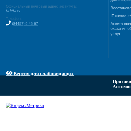
Официальный почтовый адрес института:
Восстановл
kti@kti.ru
IT школа 
Телефон:
(84457) 9-45-67
Анкета оце
оказания о
услуг
Версия для слабовидящих
Противо
Антимон