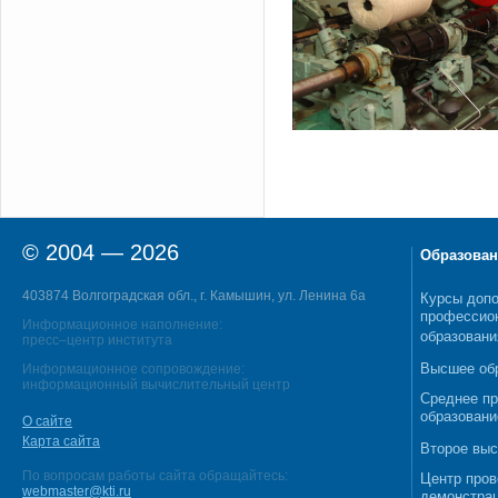
© 2004 — 2026
Образован
403874 Волгоградская обл., г. Камышин, ул. Ленина 6а
Курсы допо
профессио
Информационное наполнение:
образовани
пресс–центр института
Высшее об
Информационное сопровождение:
информационный вычислительный центр
Среднее п
образовани
О сайте
Карта сайта
Второе выс
По вопросам работы сайта обращайтесь:
Центр пров
webmaster@kti.ru
демонстрац