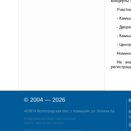
концерты 
Участн
- Камы
- Двор
- Камы
- Центр
Номина
Не зна
регистрац
© 2004 — 2026
О
403874 Волгоградская обл., г. Камышин, ул. Ленина 6а
К
о
Информационное наполнение:
пресс–центр института
В
Информационное сопровождение: