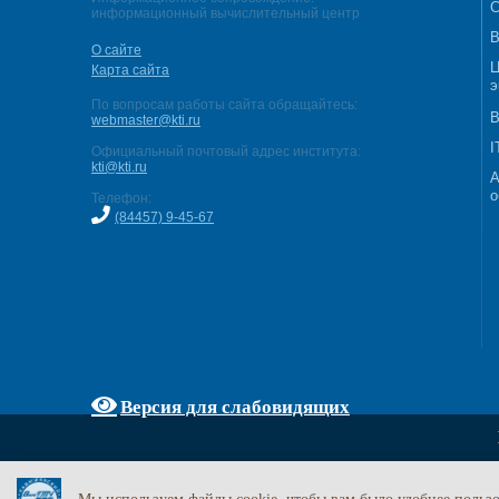
С
информационный вычислительный центр
В
О сайте
Ц
Карта сайта
э
По вопросам работы сайта обращайтесь:
В
webmaster@kti.ru
I
Официальный почтовый адрес института:
kti@kti.ru
А
о
Телефон:
(84457) 9-45-67
Версия для слабовидящих