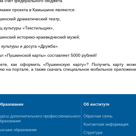
за счет федерального бюджета.
иками проекта в Камышине являются:
шинский драматический театр,
ец культуры «Текстильщик»,
шинский историко-краеведческий музей,
 культуры и досуга «Дружба».
л «Пушкинской карты» составляет 5000 рублей!
ете, как оформить «Пушкинскую карту»? Получить карту можн
ию на портале, а также скачать специальное мобильное приложение 
бразование
Об институте
урсы дополнительного профессионального
Обратная связь
бразования
Контактная информация
ысшее образование
Структура