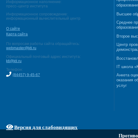
Информационное наполнение:
образовани
пресс–центр института
Высшее об
Информационное сопровождение:
информационный вычислительный центр
Среднее п
образовани
О сайте
Карта сайта
Второе выс
По вопросам работы сайта обращайтесь:
Центр пров
webmaster@kti.ru
демонстрац
Официальный почтовый адрес института:
Восстановл
kti@kti.ru
IT школа 
Телефон:
(84457) 9-45-67
Анкета оце
оказания о
услуг
Версия для слабовидящих
Противо