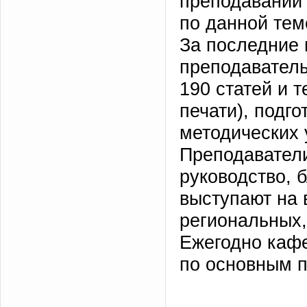
преподавании 
по данной тем
За последние 
преподавател
190 статей и т
печати), подго
методических 
Преподавател
руководство, 
выступают на 
региональных
Ежегодно каф
по основным 