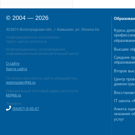
© 2004 — 2026
Образован
403874 Волгоградская обл., г. Камышин, ул. Ленина 6а
Курсы допо
профессио
Информационное наполнение:
образовани
пресс–центр института
Высшее об
Информационное сопровождение:
информационный вычислительный центр
Среднее п
образовани
О сайте
Карта сайта
Второе выс
По вопросам работы сайта обращайтесь:
Центр пров
webmaster@kti.ru
демонстрац
Официальный почтовый адрес института:
Восстановл
kti@kti.ru
IT школа 
Телефон:
(84457) 9-45-67
Анкета оце
оказания о
услуг