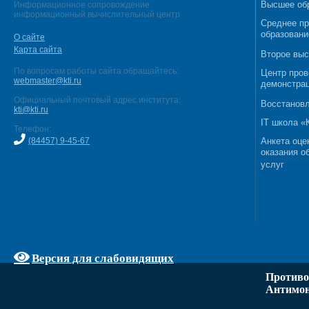
Высшее об
Информационное сопровождение:
информационный вычислительный центр
Среднее п
образовани
О сайте
Карта сайта
Второе выс
По вопросам работы сайта обращайтесь:
Центр пров
webmaster@kti.ru
демонстрац
Официальный почтовый адрес института:
Восстановл
kti@kti.ru
IT школа 
Телефон:
(84457) 9-45-67
Анкета оце
оказания о
услуг
Версия для слабовидящих
Противо
Антимон