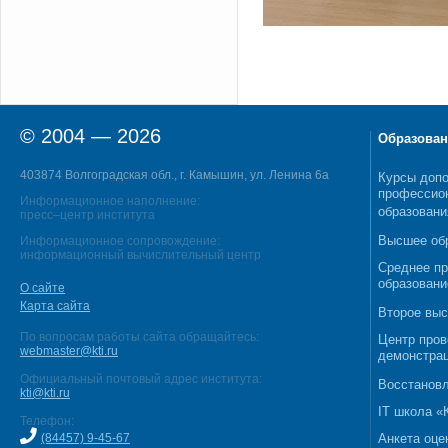
© 2004 — 2026
Образован
403874 Волгоградская обл., г. Камышин, ул. Ленина 6а
Курсы допо
профессио
Информационное наполнение:
образовани
пресс–центр института
Высшее об
Информационное сопровождение:
информационный вычислительный центр
Среднее п
образовани
О сайте
Карта сайта
Второе выс
По вопросам работы сайта обращайтесь:
Центр пров
webmaster@kti.ru
демонстрац
Официальный почтовый адрес института:
Восстановл
kti@kti.ru
IT школа 
Телефон:
(84457) 9-45-67
Анкета оце