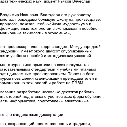
дат технических наук, доцент Рычков Вячеслав
ладимир Иванович. Благодаря его руководству,
емногих, прошедших большую школу на производстве,
 процесса, показав необычайную мудрость ума и
нформационные технологии в экономике» и пособие
ационные технологии в экономике»,
ляет профессор, член–корреспондент Международной
сандрович. Имеет около двухсот опубликованных
есяти учебных пособий и методических указаний.
ного курсов информатики на всех факультетах.
образовательными стандартами и учебными планами
водят дипломным проектированием. Также на базе
 курсы повышения квалификации преподавателей и
формационных технологий и работе на ПЭВМ.
вования разработано несколько десятков рабочих
мпьютерной подготовке студентов всех форм обучения.
асти информатики, подготовлены электронные
тыре кандидатские диссертации.
ов, сохраняющий преемственность и традиции,