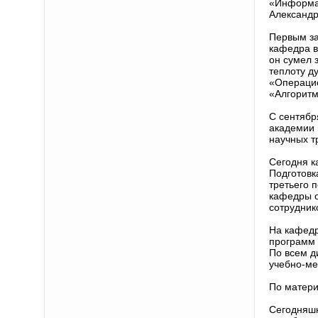
«Информат
Александ
Первым за
кафедра в
он сумел 
теплоту д
«Операцио
«Алгоритм
С сентябр
академии 
научных т
Сегодня к
Подготовк
третьего 
кафедры о
сотрудник
На кафедр
программ 
По всем д
учебно-ме
По матери
Сегодняшн