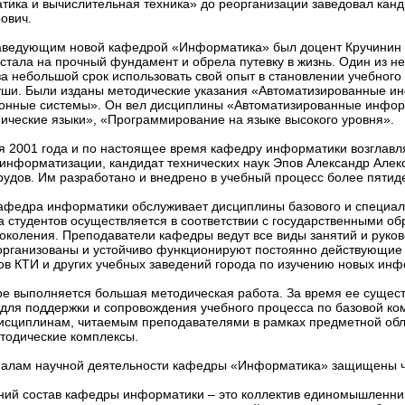
ика и вычислительная техника» до реорганизации заведовал канди
рович.
ведующим новой кафедрой «Информатика» был доцент Кручинин В
стала на прочный фундамент и обрела путевку в жизнь. Один из н
за небольшой срок использовать свой опыт в становлении учебного
уши. Были изданы методические указания «Автоматизированные и
нные системы». Он вел дисциплины «Автоматизированные информ
ические языки», «Программирование на языке высокого уровня».
я 2001 года и по настоящее время кафедру информатики возглав
информатизации, кандидат технических наук Эпов Александр Алек
рудов. Им разработано и внедрено в учебный процесс более пятид
афедра информатики обслуживает дисциплины базового и специаль
а студентов осуществляется в соответствии с государственными 
поколения. Преподаватели кафедры ведут все виды занятий и руко
рганизованы и устойчиво функционируют постоянно действующие
ов КТИ и других учебных заведений города по изучению новых ин
е выполняется большая методическая работа. За время ее сущест
для поддержки и сопровождения учебного процесса по базовой ко
исциплинам, читаемым преподавателями в рамках предметной обл
тодические комплексы.
алам научной деятельности кафедры «Информатика» защищены че
ий состав кафедры информатики – это коллектив единомышленник