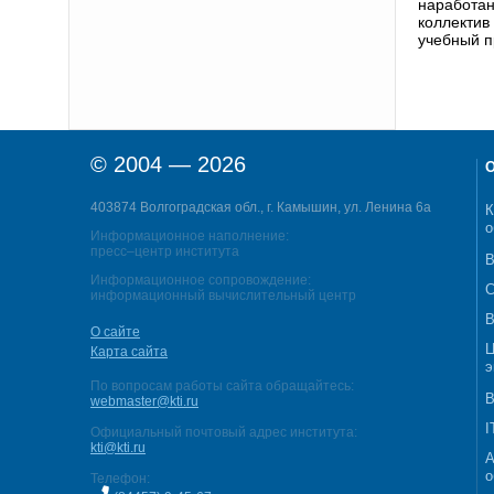
наработан
коллектив
учебный п
© 2004 — 2026
О
403874 Волгоградская обл., г. Камышин, ул. Ленина 6а
К
о
Информационное наполнение:
пресс–центр института
В
Информационное сопровождение:
С
информационный вычислительный центр
В
О сайте
Ц
Карта сайта
э
По вопросам работы сайта обращайтесь:
В
webmaster@kti.ru
I
Официальный почтовый адрес института:
kti@kti.ru
А
о
Телефон: