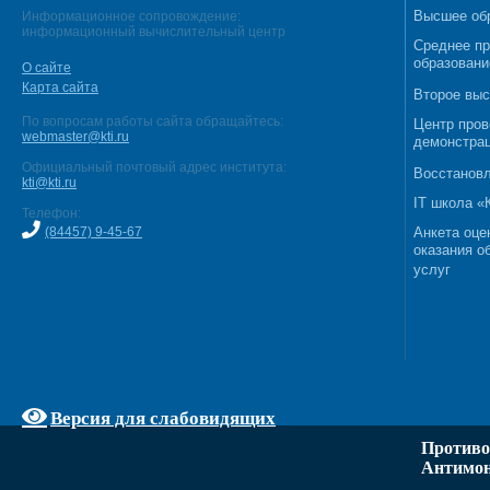
Высшее об
Информационное сопровождение:
информационный вычислительный центр
Среднее п
образовани
О сайте
Карта сайта
Второе выс
По вопросам работы сайта обращайтесь:
Центр пров
webmaster@kti.ru
демонстрац
Официальный почтовый адрес института:
Восстановл
kti@kti.ru
IT школа 
Телефон:
(84457) 9-45-67
Анкета оце
оказания о
услуг
Версия для слабовидящих
Противо
Антимон