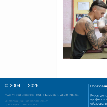
© 2004 — 2026
Образован
403874 Волгоградская обл., г. Камышин, ул. Ленина 6а
Курсы допо
профессио
Информационное наполнение:
образовани
пресс–центр института