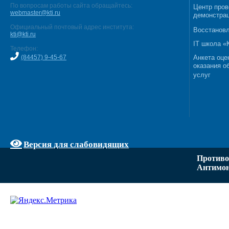
По вопросам работы сайта обращайтесь:
Центр пров
webmaster@kti.ru
демонстрац
Официальный почтовый адрес института:
Восстановл
kti@kti.ru
IT школа 
Телефон:
(84457) 9-45-67
Анкета оце
оказания о
услуг
Версия для слабовидящих
Противо
Антимон