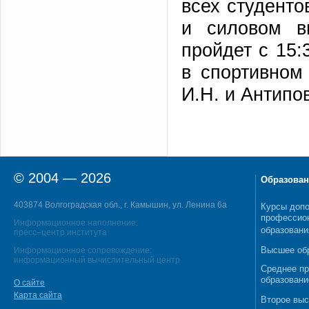
всех студенто
и силовом в
пройдет с 15:
в спортивном
И.Н. и Антипо
© 2004 — 2026
Образован
403874 Волгоградская обл., г. Камышин, ул. Ленина 6а
Курсы допо
профессио
Информационное наполнение:
образовани
пресс–центр института
Высшее об
Информационное сопровождение:
информационный вычислительный центр
Среднее п
образовани
О сайте
Карта сайта
Второе выс