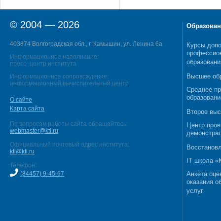
© 2004 — 2026
Образован
403874 Волгоградская обл., г. Камышин, ул. Ленина 6а
Курсы допо
профессио
Информационное наполнение:
образовани
пресс–центр института
Высшее об
Информационное сопровождение:
информационный вычислительный центр
Среднее п
образовани
О сайте
Карта сайта
Второе выс
По вопросам работы сайта обращайтесь:
Центр пров
webmaster@kti.ru
демонстрац
Официальный почтовый адрес института:
Восстановл
kti@kti.ru
IT школа 
Телефон:
(84457) 9-45-67
Анкета оце
оказания о
услуг